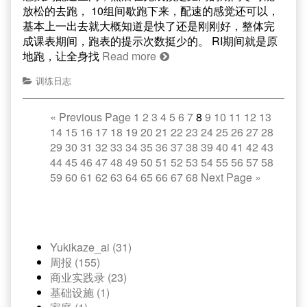
放松的去跑， 10组间歇跑下来，配速的感觉还可以，
基本上一出去就大概知道是快了还是刚刚好，整体完
成课表期间，跑表的提示次数挺少的。 RI期间就是原
地跑，让全身找
Read more
训练日志
«
Previous Page
1
2
3
4
5
6
7
8
9
10
11
12
13
14
15
16
17
18
19
20
21
22
23
24
25
26
27
28
29
30
31
32
33
34
35
36
37
38
39
40
41
42
43
44
45
46
47
48
49
50
51
52
53
54
55
56
57
58
59
60
61
62
63
64
65
66
67
68
Next Page
»
Yukikaze_ai (31)
周报 (155)
商业实践录 (23)
基础设施 (1)