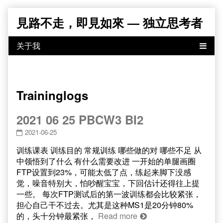
Skip
見路不走，即見如來 — 独立思考者
to
content
Traininglogs
2021 06 25 PBCW3 BI2
2021-06-25
训练课表 训练目的 常规训练 哪些做的对 哪些不足 从
中领悟到了什么 有什么需要改进 一开始的单腿画圈
FTP设置到23%，可能太低了点，练起来脚下没感
觉，噪音特别大，怕吵醒宝宝，下回估计还得往上提
一些。 每次FTP测试后的第一波训练都会比较紧张，
担心自己干不过去。尤其是这种MS1是20分钟80%
的，头十分钟最紧张，
Read more