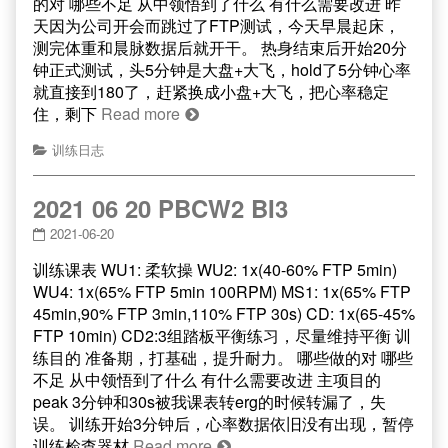
的对 哪些不足 从中领悟到了什么 有什么需要改进 昨
天因为公司开会而跳过了FTP测试，今天早晨起床，
测完体重和晨脉数据后就开干。 热身结束后开始20分
钟正式测试，头5分钟是大盘+大飞，hold了5分钟心率
就直接到180了，赶紧换成小盘+大飞，把心率稳定
住，剩下
Read more
训练日志
2021 06 20 PBCW2 BI3
2021-06-20
训练课表 WU1: 柔软操 WU2: 1x(40-60% FTP 5min)
WU4: 1x(65% FTP 5min 100RPM) MS1: 1x(65% FTP
45min,90% FTP 3min,110% FTP 30s) CD: 1x(65-45%
FTP 10min) CD2:3组踏板平衡练习，尽量维持平衡 训
练目的 准备期，打基础，提升耐力。 哪些做的对 哪些
不足 从中领悟到了什么 有什么需要改进 主项目的
peak 3分钟和30s被我课表转erg的时候转漏了，失
误。 训练开始3分钟后，心率数据依旧没有出现，暂停
训练检查器材
Read more