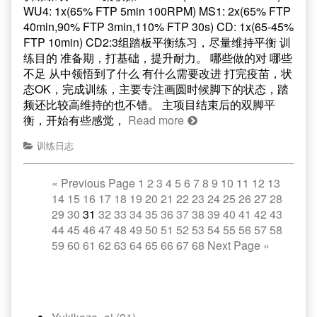
WU4: 1x(65% FTP 5min 100RPM) MS1: 2x(65% FTP
40min,90% FTP 3min,110% FTP 30s) CD: 1x(65-45%
FTP 10min) CD2:3组踏板平衡练习，尽量维持平衡 训
练目的 准备期，打基础，提升耐力。 哪些做的对 哪些
不足 从中领悟到了什么 有什么需要改进 打完疫苗，状
态OK，完成训练，主要专注画圆时候脚下的状态，踏
频还比较高维持的也不错。 主项目结束后的双脚平
衡，开始有些感觉，
Read more
训练日志
«
Previous Page
1
2
3
4
5
6
7
8
9
10
11
12
13
14
15
16
17
18
19
20
21
22
23
24
25
26
27
28
29
30
31
32
33
34
35
36
37
38
39
40
41
42
43
44
45
46
47
48
49
50
51
52
53
54
55
56
57
58
59
60
61
62
63
64
65
66
67
68
Next Page
»