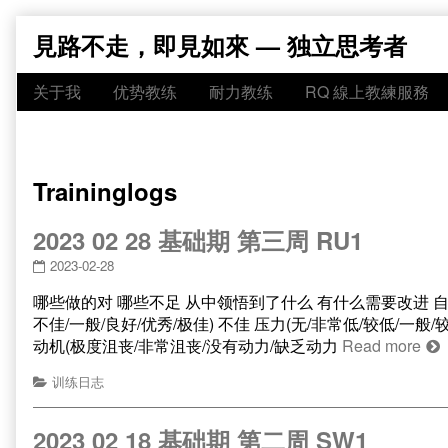
Skip
見路不走，即見如來 — 独立思考者
to
content
关于我
优势教练
耐力教练
RQ 線上教練服務
Traininglogs
2023 02 28 基础期 第三周 RU1
2023-02-28
哪些做的对 哪些不足 从中领悟到了什么 有什么需要改进 自评字段 选
不佳/一般/良好/优秀/极佳) 不佳 压力(无/非常低/较低/一般/
动机(极度沮丧/非常沮丧/没有动力/缺乏动力
Read more
训练日志
2023 02 18 基础期 第二周 SW1