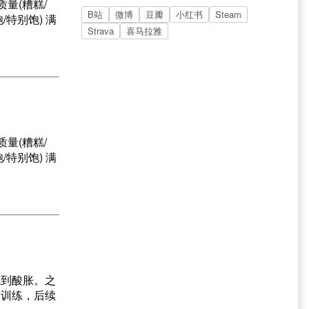
质量(糟糕/
B站
微博
豆瓣
小红书
Steam
/特别饱) 满
Strava
喜马拉雅
质量(糟糕/
/特别饱) 满
觉到酸胀。之
离训练，后续