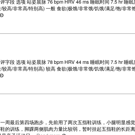
项 站姿晨脉 76 bpm HRV 46 ms 睡眠时间 7.5 hr 睡眠
般/较高/非常高/特别高) 一般 食欲(极饿/非常饿/饥饿/满足/饱/非常饱
项 站姿晨脉 78 bpm HRV 44 ms 睡眠时间 7.5 hr 睡眠
般/较高/非常高/特别高) 较高 食欲(极饿/非常饿/饥饿/满足/饱/非常饱
 第一周最后第四场跑步，先前用了两次五指鞋训练，小腿明显感
指鞋的训练，脚踝两侧肌肉力量比较弱，暂时挂起五指鞋的长距