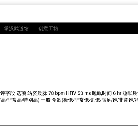
承汉武道馆
创意工坊
项 站姿晨脉 78 bpm HRV 53 ms 睡眠时间 6 hr 睡眠质
较高/非常高/特别高) 一般 食欲(极饿/非常饿/饥饿/满足/饱/非常饱/