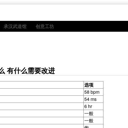
承汉武道馆
创意工坊
么 有什么需要改进
选项
58 bpm
54 ms
6 hr
一般
一般
饱