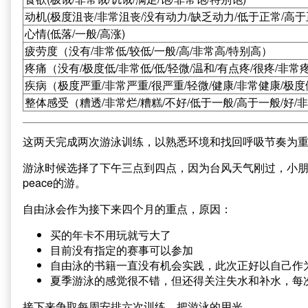
动机(极度沮丧/非常沮丧/没有动力/缺乏动力/低于正常/高于
心情(低落/一般/高涨)
疲劳度（没有/非常低/较低/一般/高/非常高/特别高）
疼痛（没有/极度低/非常低/低/轻微/温和/有点疼/很疼/非常
疾病（极度严重/非常严重/很严重/轻微/健康/非常健康/极
整体感受（糟透/非常烂/糟糕/不好/低于一般/高于一般/好/
这两天完成两次游泳训练，以熟悉环境和找回呼吸节奏为
游泳时候选择了下午三点到四点，因为台风天气刚过，小
peace的游。
自由泳会作为接下来四个月的重点，原因：
买的年卡不用玩就亏大了
目前没有指定的赛事可以参加
自由泳的书籍一直没有机会实践，此次正好以自己作
夏季游泳的感觉很不错，但还得关注失水和补水，每
接下来争取每周安排六次训练，把游泳的用光。