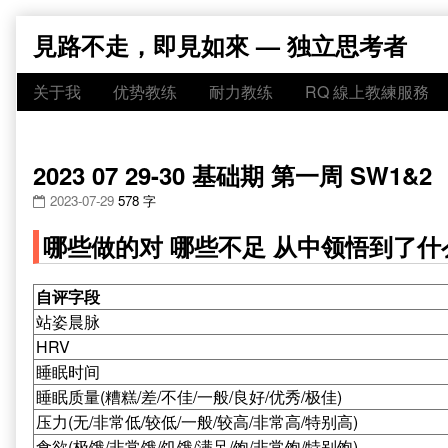
Skip
見路不走，即見如來 — 独立思考者
to
content
关于我
优势教练
耐力教练
RQ 線上教練服務
2023 07 29-30 基础期 第一周 SW1&2
2023-07-29
578 字
哪些做的对 哪些不足 从中领悟到了什
自评字段
站姿晨脉
HRV
睡眠时间
睡眠质量(糟糕/差/不佳/一般/良好/优秀/极佳)
压力(无/非常低/较低/一般/较高/非常高/特别高)
食欲(极饿/非常饿/饥饿/满足/饱/非常饱/特别饱)