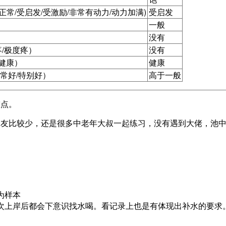
正常/受启发/受激励/非常有动力/动力加满)
受启发
一般
没有
疼/极度疼）
没有
度健康）
健康
非常好/特别好）
高于一般
重点。
朋友比较少，还是很多中老年大叔一起练习，没有遇到大佬，池
为样本
次上岸后都会下意识找水喝。看记录上也是有体现出补水的要求