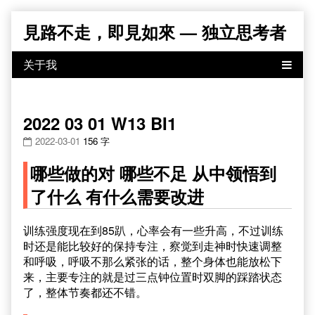
Skip
見路不走，即見如來 — 独立思考者
to
content
2022 03 01 W13 BI1
2022-03-01
156 字
哪些做的对 哪些不足 从中领悟到
了什么 有什么需要改进
训练强度现在到85趴，心率会有一些升高，不过训练
时还是能比较好的保持专注，察觉到走神时快速调整
和呼吸，呼吸不那么紧张的话，整个身体也能放松下
来，主要专注的就是过三点钟位置时双脚的踩踏状态
了，整体节奏都还不错。