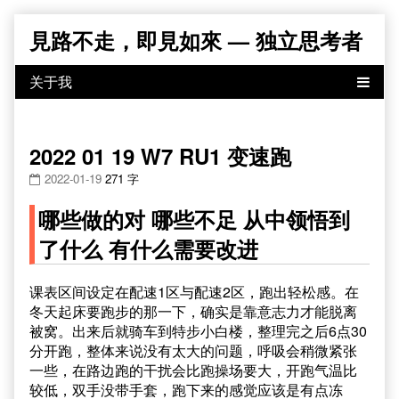
Skip
見路不走，即見如來 — 独立思考者
to
content
2022 01 19 W7 RU1 变速跑
2022-01-19
271 字
哪些做的对 哪些不足 从中领悟到
了什么 有什么需要改进
课表区间设定在配速1区与配速2区，跑出轻松感。在
冬天起床要跑步的那一下，确实是靠意志力才能脱离
被窝。出来后就骑车到特步小白楼，整理完之后6点30
分开跑，整体来说没有太大的问题，呼吸会稍微紧张
一些，在路边跑的干扰会比跑操场要大，开跑气温比
较低，双手没带手套，跑下来的感觉应该是有点冻