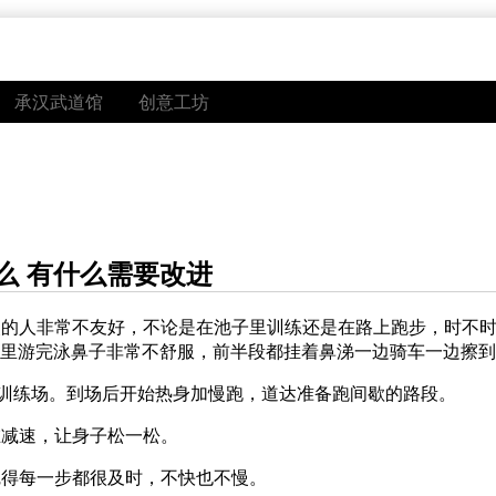
承汉武道馆
创意工坊
么 有什么需要改进
炎的人非常不友好，不论是在池子里训练还是在路上跑步，时不
在海里游完泳鼻子非常不舒服，前半段都挂着鼻涕一边骑车一边擦
往训练场。到场后开始热身加慢跑，道达准备跑间歇的路段。
在减速，让身子松一松。
觉得每一步都很及时，不快也不慢。