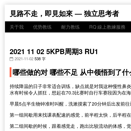
Skip
見路不走，即見如來 — 独立思考者
to
content
关于我
优势教练
耐力教练
RQ 線上教練服務
2021 11 02 5KPB周期3 RU1
2021-11-02
538 字
哪些做的对 哪些不足 从中领悟到了什
持续降温的日子非常适合训练，缺点就是对我这种慢性鼻
水有时候令人抓狂，想起在70.3比赛时自行车赛段因为
早晨5点半生物钟准时叫醒，洗漱摸索了20分钟后出发前
第一组间歇用来找课表配速的感觉，前半程太快，后半程
第二组间歇的时候，跟着感觉走，跑出比较流动的体感，