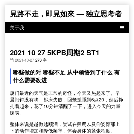
Skip
見路不走，即見如來 — 独立思考者
to
content
2021 10 27 5KPB周期2 ST1
2021-10-27
273 字
哪些做的对 哪些不足 从中领悟到了什么 有
什么需要改进
厦门最近的天气是非常的奇怪，今天又热起来了。早
晨闹钟没有响，起床失败，回笼觉睡到6点20，然后挣
扎着起来，花了10分钟清醒了一下，进入今天的力量
课表。
整体来说是越做越顺溜，尝试在熊爬以及仰姿臀部上
下的动作增加和降低频率，体会身体的紧张程度。