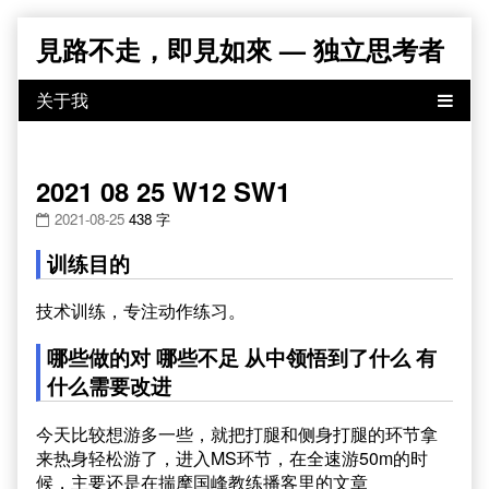
Skip
見路不走，即見如來 — 独立思考者
to
content
2021 08 25 W12 SW1
2021-08-25
438 字
训练目的
技术训练，专注动作练习。
哪些做的对 哪些不足 从中领悟到了什么 有
什么需要改进
今天比较想游多一些，就把打腿和侧身打腿的环节拿
来热身轻松游了，进入MS环节，在全速游50m的时
候，主要还是在揣摩国峰教练播客里的文章