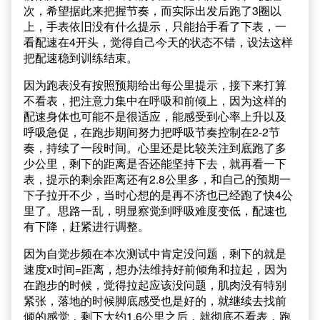
次，希望据此来把握节奏，而实际出发后跑了3圈以
上，手表依旧没有什么提示，只能抬手看了下表，一
看配速在4开头，觉得自己今天的状态不错，设法这样
把配速稳到训练结束。
因为跑表没有按照预期给出每公里提示，接下来打算
不看表，把注意力集中在呼吸和前倾上，因为这样的
配速身体也可能不是很适应，能感受到心率上升以及
呼吸急促，在跑步期间努力把呼吸节奏控制在2-2节
奏，持续了一段时间。心里还是比较关注到底跑了多
少公里，剩下的距离是否还能坚持下去，就再看一下
表，提示的剩余距离还有2.8公里多，和自己的预期一
下子拉开不少，当时心想的是再不济也已经跑了快4公
里了。思路一乱，明显察觉到呼吸难度变低，配速也
有下降，赶紧进行调整。
因为自觉步频在本次测试中肯定没问题，剩下的就是
速度x时间=距离，想办法维持好前倾角和拉起，因为
在跑步的时候，觉得拉起应该没问题，肌肉没有特别
紧张，落地的时候脚底感受也是好的，就继续去找前
倾的感觉，剩下大约1.6公里之后，就彻底不看表，跑