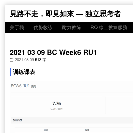
Skip
見路不走，即見如來 — 独立思考者
to
content
关于我
优势教练
耐力教练
RQ 線上教練服務
2021 03 09 BC Week6 RU1
2021-03-09
513 字
训练课表