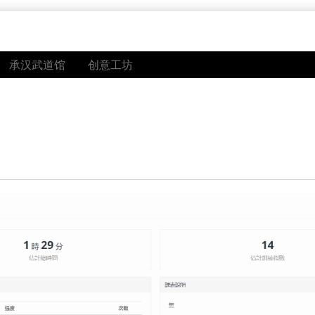
承汉武道馆
创意工坊