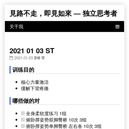
Skip
見路不走，即見如來 — 独立思考者
to
content
2021 01 03 ST
2021-01-03
316 字
训练目的
核心力量激活
缓解下背疼痛
哪些做的对
全身柔软度练习 1组
俯卧撑姿势双脚臀桥 10次 3组
俯卧撑姿势单脚臀桥 左右各 10次 3组