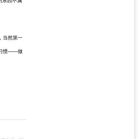
的东西不属
，当然第一
习惯——做