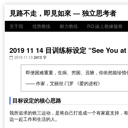
Skip
見路不走，即見如來 — 独立思考者
to
content
关于我
优势教练
耐力教练
RQ 線上教練服務
2019 11 14 目训练标设定 “See You at t
2019-11-13
2413 字
即便困难重重，生病、穷困、丑陋，你依然能珍惜
—— 作家，艾丽丝·门罗 《爱的进程》
目标设定的核心思路
我所追求的铁三运动，是将自己打造成一个有家庭支持，
边一起工作和生活的人。