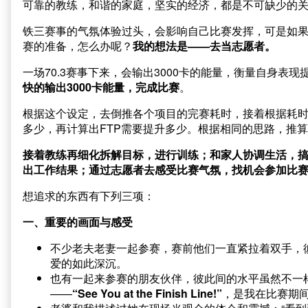
可靠的教练，和谐的家庭，坚实的经济，都是不可缺少的
铁三赛事的气氛体验过头，会影响自己比赛发挥，可是如果
赛的准备，怎么办呢？
我的想法是——去当志愿者。
一场70.3赛事下来，会输出3000卡的能量，衡量自身
快的输出3000卡能量，完成比赛
。
根据这个设定，去倒推各个项目的完赛耗时，接着根据耗
多少，再计算出FTP需要提升多少。根据相同的思路，推
接着教练再细化拆解目标，进行训练；和家人协调生活，
出工作结果；通过志愿者去感受比赛气氛，找机会参加比
想追求的东西有下列三项：
一、重要的画面与感受
不少老夫老妻一起参赛，赛前他们一直紧拉着双手，
爱的如此深沉。
也有一起来参赛的朋友伙伴，彼此间的水平虽然不一
——
“See You at the Finish Line!”
，是我在比赛期