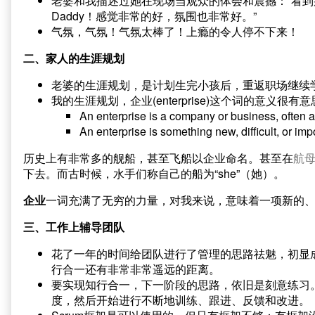
老婆和我描述过她在现场当观众的体会和震撼：“看到
Daddy！感觉非常的好，氛围也非常好。”
气氛，气氛！气氛太棒了！上瘾的令人停不下来！
二、家人的生涯规划
老婆的生涯规划，是计划生完小孩后，重返职场继续
我的生涯规划，企业(enterprise)这个词的意义
An enterprise is a company or business, often a
An enterprise is something new, difficult, or impo
历史上有非常多的舰船，甚至飞船以企业命名。甚至在
航
下去。而古时候，水手们称自己的船为“she”（她）。
企业
一词充满了无穷的力量，对我来说，意味着一项新的、
三、工作上辅导团队
花了一年的时间给团队进行了管理的思路祛魅，初显
行合一还有非常非常遥远的距离。
要实现知行合一，下一阶段的思路，依旧是刻意练习
度，然后开始进行不断地训练、跟进、反馈和改进。