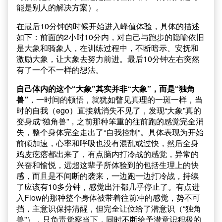
能是别人的解决方案）。
在最后10分钟的时候开始进入峰值体验，具体的描述
如下：前面的2小时10分内，对自己与跑步的隐喻依旧
是大象和骑象人，在训练过程中，不断暗示、安抚和
激励大象，让大象去努力前进。最后10分钟左右突然
有了一个不一样的想法。
自己体内的这个“大象”其实并非“大象”，而是“独角
兽”
，一时间的顿悟，就犹如瞥见真理的一斑一样，当
时的自我（ego）直接就消失不见了，发现“大象”真的
变身成“独角兽”，之前那种笨重的往前跑的感觉完全消
失，整个身体完全走出了“自我控制”。具体表现为开始
前倾加速，心率和呼吸也没有混乱或过快，然后全身
鸡皮疙瘩都出来了，有点脑内打冷战的感觉，异常的
兴奋和愉悦，远超这辈子所体验到的包括生理上的快
感，而且是不间断的袭来，一边跑一边打冷战，持续
了应该有10多分钟，感觉出汗都几乎停止了。有点进
入Flow的那种整个身体被带着往前冲的感觉，势不可
挡，主意识保持清醒，但完全让位给了潜意识（“独角
兽”），只负责觉察当下，同时不断给予潜意识积极的