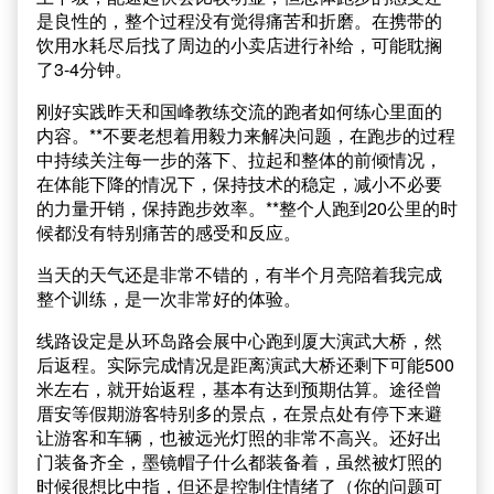
是良性的，整个过程没有觉得痛苦和折磨。在携带的
饮用水耗尽后找了周边的小卖店进行补给，可能耽搁
了3-4分钟。
刚好实践昨天和国峰教练交流的跑者如何练心里面的
内容。**不要老想着用毅力来解决问题，在跑步的过程
中持续关注每一步的落下、拉起和整体的前倾情况，
在体能下降的情况下，保持技术的稳定，减小不必要
的力量开销，保持跑步效率。**整个人跑到20公里的时
候都没有特别痛苦的感受和反应。
当天的天气还是非常不错的，有半个月亮陪着我完成
整个训练，是一次非常好的体验。
线路设定是从环岛路会展中心跑到厦大演武大桥，然
后返程。实际完成情况是距离演武大桥还剩下可能500
米左右，就开始返程，基本有达到预期估算。途径曾
厝安等假期游客特别多的景点，在景点处有停下来避
让游客和车辆，也被远光灯照的非常不高兴。还好出
门装备齐全，墨镜帽子什么都装备着，虽然被灯照的
时候很想比中指，但还是控制住情绪了（你的问题可