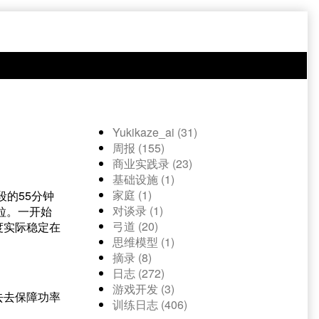
Yukikaze_ai (31)
周报 (155)
商业实践录 (23)
基础设施 (1)
家庭 (1)
的55分钟
对谈录 (1)
粒。一开始
弓道 (20)
度实际稳定在
思维模型 (1)
摘录 (8)
日志 (272)
游戏开发 (3)
去去保障功率
训练日志 (406)