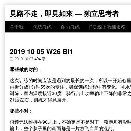
Skip
見路不走，即見如來 — 独立思考者
to
content
关于我
优势教练
耐力教练
RQ 線上教練服務
2019 10 05 W26 BI1
2019-10-07
404 字
哪些做的对的
：
这次训练的时间应该是遇到的最长的一次，所以一开始心里
再拆分成1分钟55次的专注，确保训练过程中有变化。补水
训练，室内温度接近30度，骑行台上功率输出下降的非常
21度左右，训练才得意展开。
哪些不对
：
踏频无法维持在90之上，不确定是不是对下一项跑步有影
输出，整个脑子里的画面都是一片放飞自我的混乱。