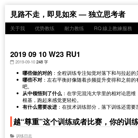
Skip
見路不走，即見如來 — 独立思考者
to
content
关于我
优势教练
耐力教练
RQ 線上教練服務
2019 09 10 W23 RU1
2019-09-10
248 字
哪些做的对的
：全程训练专注知觉对落下和与拉起的
哪些不对
：左右平衡好像随着步频提升变得和之前的有差
吧。
从中领悟到了什么
：在学完混沌大学里的相对论思维
根基，跑起来感觉更轻松。
有什么需要改进
：在技术训练部分，落下训练还需要
越“尊重”这个训练或者比赛，你的训
训练日志