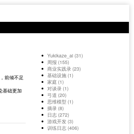
Yukikaze_ai (31)
周报 (155)
商业实践录 (23)
基础设施 (1)
右，前倾不足
家庭 (1)
对谈录 (1)
论基础更加
弓道 (20)
思维模型 (1)
摘录 (8)
日志 (272)
游戏开发 (3)
训练日志 (406)