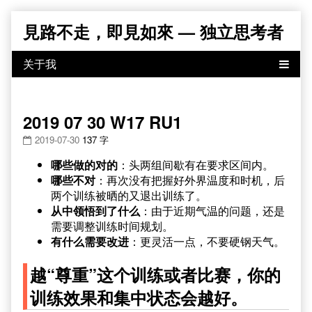
Skip
見路不走，即見如來 — 独立思考者
to
content
2019 07 30 W17 RU1
2019-07-30
137 字
哪些做的对的
：头两组间歇有在要求区间内。
哪些不对
：再次没有把握好外界温度和时机，后
两个训练被晒的又退出训练了。
从中领悟到了什么
：由于近期气温的问题，还是
需要调整训练时间规划。
有什么需要改进
：更灵活一点，不要硬钢天气。
越“尊重”这个训练或者比赛，你的
训练效果和集中状态会越好。