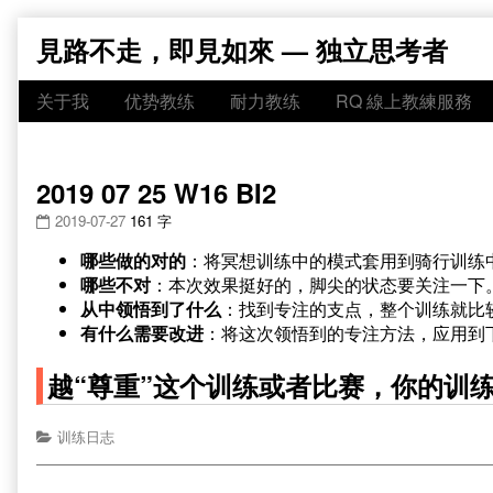
Skip
見路不走，即見如來 — 独立思考者
to
content
关于我
优势教练
耐力教练
RQ 線上教練服務
2019 07 25 W16 BI2
2019-07-27
161 字
哪些做的对的
：将冥想训练中的模式套用到骑行训练
哪些不对
：本次效果挺好的，脚尖的状态要关注一下
从中领悟到了什么
：找到专注的支点，整个训练就比
有什么需要改进
：将这次领悟到的专注方法，应用到
越“尊重”这个训练或者比赛，你的训
训练日志