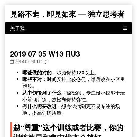
Skip
見路不走，即見如來 — 独立思考者
to
content
2019 07 05 W13 RU3
2019-07-06
134 字
哪些做的对的
：步频保持180以上。
哪些不对
：时间安排比较仓促，最后改在小区里
跑步。
从中领悟到了什么
：轻松跑，专注最小拉起于最
小前倾训练，放松和保持弹性。
有什么需要改进
：想办法找到更容易专注的场
地，提高训练质量。
越“尊重”这个训练或者比赛，你的