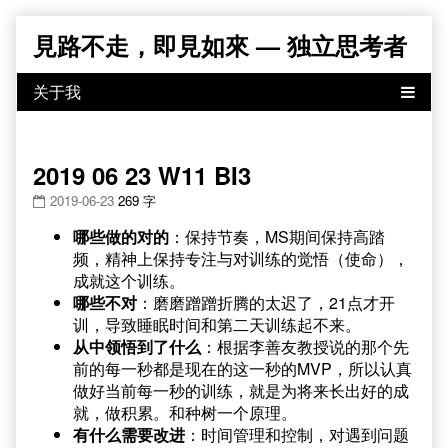
Skip
見路不走，即見如來 — 独立思考者
to
content
2019 06 23 W11 BI3
2019-06-23
269 字
哪些做的对的
：保持节奏，MS期间保持高踏
频，精神上保持专注与对训练的觉悟（使命），
成就这个训练。
哪些不对
：磨磨蹭蹭折腾的太迟了，21点才开
训，导致睡眠时间和第二天训练起不来。
从中领悟到了什么
：根据李善友教授说的那个先
前的每一秒都是现在的这一秒的MVP，所以认真
做好当前每一秒的训练，就是为将来长出好的成
就，做积累。和种树一个原理。
有什么需要改进
：时间管理和控制，对遇到问题