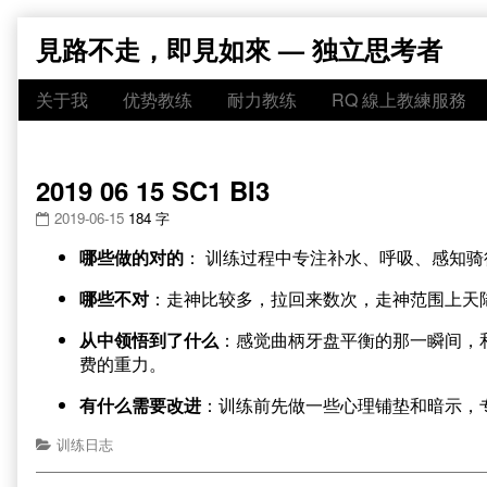
Skip
見路不走，即見如來 — 独立思考者
to
content
关于我
优势教练
耐力教练
RQ 線上教練服務
2019 06 15 SC1 BI3
2019-06-15
184 字
哪些做的对的
： 训练过程中专注补水、呼吸、感知
哪些不对
：走神比较多，拉回来数次，走神范围上天
从中领悟到了什么
：感觉曲柄牙盘平衡的那一瞬间，
费的重力。
有什么需要改进
：训练前先做一些心理铺垫和暗示，
训练日志