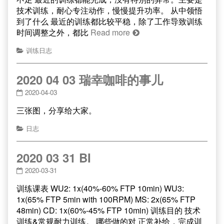
技术训练，耐心专注动作，慢慢提升功率。 从中领悟
到了什么 最近的训练都比较平稳，除了工作导致训练
时间调整之外，都比
Read more
训练日志
2020 04 03 瑞幸咖啡的事儿
2020-04-03
三张图，分享给大家。
日志
2020 03 31 BI
2020-03-31
训练课表 WU2: 1x(40%-60% FTP 10min) WU3:
1x(65% FTP 5min with 100RPM) MS: 2x(65% FTP
48min) CD: 1x(60%-45% FTP 10min) 训练目的 技术
训练&常规耐力训练。 哪些做的对 正常补给，完成训