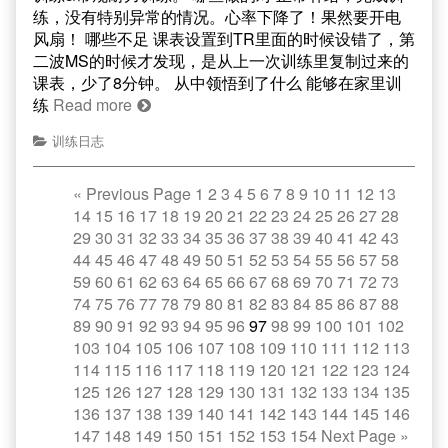
练，没有特别异常的情况。心率下降了！果然要开电
风扇！ 哪些不足 课表设置到TR里面的时候设错了，第
二波MS的时候才发现，是从上一次训练里复制过来的
课表，少了8分钟。 从中领悟到了什么 能够在家里训
练
Read more
训练日志
«
Previous Page
1
2
3
4
5
6
7
8
9
10
11
12
13
14
15
16
17
18
19
20
21
22
23
24
25
26
27
28
29
30
31
32
33
34
35
36
37
38
39
40
41
42
43
44
45
46
47
48
49
50
51
52
53
54
55
56
57
58
59
60
61
62
63
64
65
66
67
68
69
70
71
72
73
74
75
76
77
78
79
80
81
82
83
84
85
86
87
88
89
90
91
92
93
94
95
96
97
98
99
100
101
102
103
104
105
106
107
108
109
110
111
112
113
114
115
116
117
118
119
120
121
122
123
124
125
126
127
128
129
130
131
132
133
134
135
136
137
138
139
140
141
142
143
144
145
146
147
148
149
150
151
152
153
154
Next Page
»