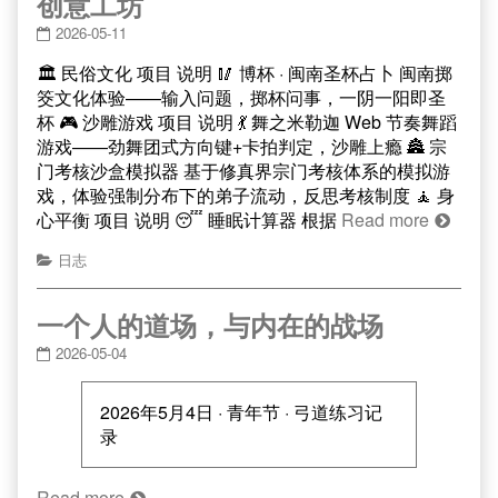
创意工坊
2026-05-11
🏛 民俗文化 项目 说明 🥢 博杯 · 闽南圣杯占卜 闽南掷
筊文化体验——输入问题，掷杯问事，一阴一阳即圣
杯 🎮 沙雕游戏 项目 说明 💃 舞之米勒迦 Web 节奏舞蹈
游戏——劲舞团式方向键+卡拍判定，沙雕上瘾 🏯 宗
门考核沙盒模拟器 基于修真界宗门考核体系的模拟游
戏，体验强制分布下的弟子流动，反思考核制度 🧘 身
心平衡 项目 说明 😴 睡眠计算器 根据
Read more
日志
一个人的道场，与内在的战场
2026-05-04
2026年5月4日 · 青年节 · 弓道练习记
录
Read more