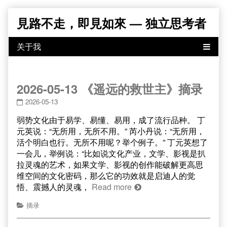
Skip
見路不走，即見如來 — 独立思考者
to
content
2026-05-13 《遥远的救世主》摘录
2026-05-13
弱势文化由于易学、易懂、易用，成了流行品种。 丁
元英说：“无所用，无所不用。” 芮小丹说：“无所用，
活个明白也行。无所不用呢？举个例子。” 丁元英想了
一会儿，举例说：“比如说文化产业，文学、影视是扒
拉灵魂的艺术，如果文学、影视的创作能破解更高思
维空间的文化密码，那么它的功效就是启迪人的觉
悟、震撼人的灵魂，
Read more
摘录