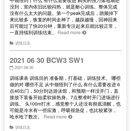
中领悟到了什么 有什么需要改进 购买的强力落地扇还
没到，室内依旧比较闷热，就是耐心训练。整体完成
没有什么太大的问题。第一个peak完成后，踏频掉下
来比较多，恢复的时间走神了，越踩越慢，回神回来
后可能过了快20分钟，重新专注起来后就比较正常，
一直持续到训练结束。
Read more
训练日志
2021 06 30 BCW3 SW1
2021-06-30
训练课表 训练目的 准备期，打基础，训练技术。 哪些
做的对 哪些不足 从中领悟到了什么 有什么需要改进 6
点40出门，50分到达游泳馆，和预期一样没开门，直
接放下装备开始柔软操热身。7点整准时开门进场进行
训练。 头100m打水，感觉整个人还没有彻底清醒，也
可能是冷水有一些应激，呼吸很急促，也比较紧张，
呛水呛了数次。
Read more
训练日志