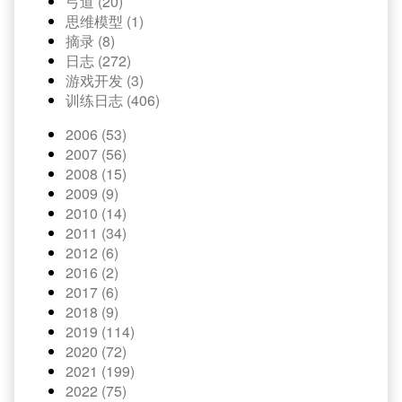
弓道 (20)
思维模型 (1)
摘录 (8)
日志 (272)
游戏开发 (3)
训练日志 (406)
2006 (53)
2007 (56)
2008 (15)
2009 (9)
2010 (14)
2011 (34)
2012 (6)
2016 (2)
2017 (6)
2018 (9)
2019 (114)
2020 (72)
2021 (199)
2022 (75)