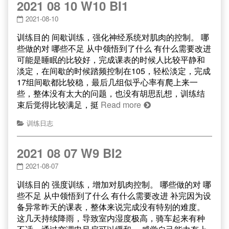
2021 08 10 W10 BI1
2021-08-10
训练目的 间歇训练，强化神经系统对肌肉的控制。 哪
些做的对 哪些不足 从中领悟到了什么 有什么需要改进
可能是睡眠的比较好，完成课表的时候人比较平静和
淡定，在间歇的时候踏频控制在105，轻松淡定，完成
17组间歇都比较稳，最后几组似乎心率有爬上来一
些，整体没有太大的问题，也没有胡思乱想，训练结
束后觉得比较满足，挺
Read more
训练日志
2021 08 07 W9 BI2
2021-08-07
训练目的 强度训练，增加对肌肉控制。 哪些做的对 哪
些不足 从中领悟到了什么 有什么需要改进 补完因为设
备异常昨天的课表，整体来说完成没有特别的难度。
这几天持续降雨，导致室内湿度极高，骑车起来有种