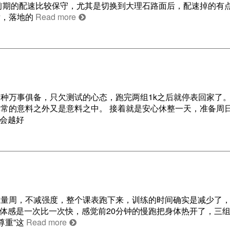
前期的配速比较保守，尤其是切换到大理石路面后，配速掉的有
后，落地的
Read more
 有种万事俱备，只欠测试的心态，跑完两组1k之后就停表回家了
常的意料之外又是意料之中。 接着就是安心休整一天，准备周
态会越好
 减量周，不减强度，整个课表跑下来，训练的时间确实是减少了，
歇体感是一次比一次快，感觉前20分钟的慢跑把身体热开了，三
尊重”这
Read more