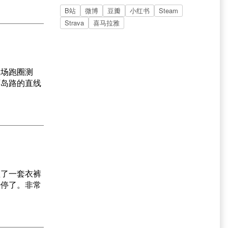
B站
微博
豆瓣
小红书
Steam
Strava
喜马拉雅
练场跑圈测
环岛路的直线
抓了一套衣裤
经停了。非常