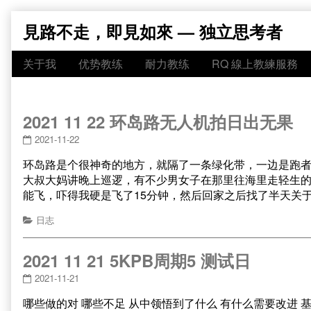
Skip
見路不走，即見如來 — 独立思考者
to
content
关于我
优势教练
耐力教练
RQ 線上教練服務
2021 11 22 环岛路无人机拍日出无果
2021-11-22
环岛路是个很神奇的地方，就隔了一条绿化带，一边是跑
大叔大妈讲晚上巡逻，有不少男女子在那里往海里走轻生的
能飞，吓得我硬是飞了15分钟，然后回家之后找了半天关
日志
2021 11 21 5KPB周期5 测试日
2021-11-21
哪些做的对 哪些不足 从中领悟到了什么 有什么需要改进 