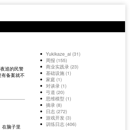
Yukikaze_ai (31)
周报 (155)
商业实践录 (23)
听夜巡的民警
基础设施 (1)
没有备案就不
家庭 (1)
对谈录 (1)
弓道 (20)
思维模型 (1)
摘录 (8)
日志 (272)
游戏开发 (3)
训练日志 (406)
，在脑子里