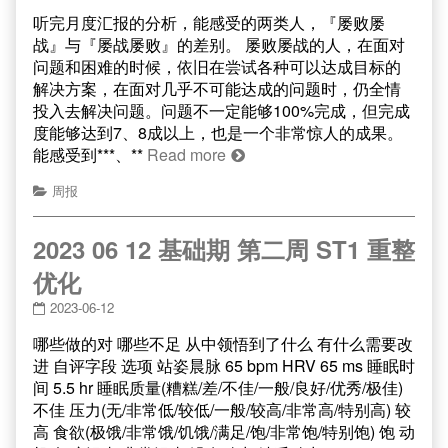
听完月度汇报的分析，能感受的两类人，『屡败屡
战』与『屡战屡败』的差别。 屡败屡战的人，在面对
问题和困难的时候，依旧在尝试各种可以达成目标的
解决方案，在面对几乎不可能达成的问题时，仍全情
投入去解决问题。问题不一定能够100%完成，但完成
度能够达到7、8成以上，也是一个非常惊人的成果。
能感受到***、**
Read more
周报
2023 06 12 基础期 第二周 ST1 重整
优化
2023-06-12
哪些做的对 哪些不足 从中领悟到了什么 有什么需要改
进 自评字段 选项 站姿晨脉 65 bpm HRV 65 ms 睡眠时
间 5.5 hr 睡眠质量(糟糕/差/不佳/一般/良好/优秀/极佳)
不佳 压力(无/非常低/较低/一般/较高/非常高/特别高) 较
高 食欲(极饿/非常饿/饥饿/满足/饱/非常饱/特别饱) 饱 动