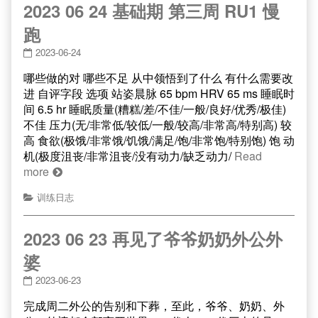
2023 06 24 基础期 第三周 RU1 慢
跑
2023-06-24
哪些做的对 哪些不足 从中领悟到了什么 有什么需要改
进 自评字段 选项 站姿晨脉 65 bpm HRV 65 ms 睡眠时
间 6.5 hr 睡眠质量(糟糕/差/不佳/一般/良好/优秀/极佳)
不佳 压力(无/非常低/较低/一般/较高/非常高/特别高) 较
高 食欲(极饿/非常饿/饥饿/满足/饱/非常饱/特别饱) 饱 动
机(极度沮丧/非常沮丧/没有动力/缺乏动力/
Read
more
训练日志
2023 06 23 再见了爷爷奶奶外公外
婆
2023-06-23
完成周二外公的告别和下葬，至此，爷爷、奶奶、外