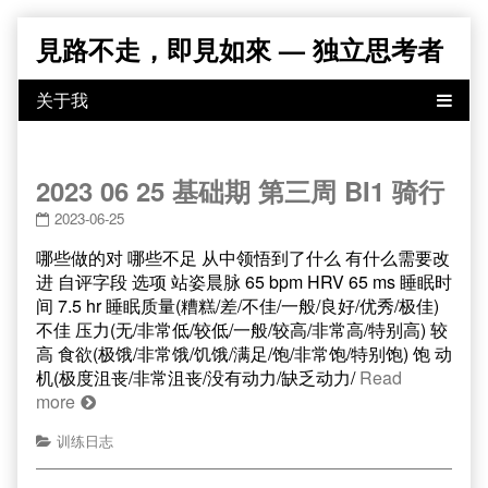
Skip
見路不走，即見如來 — 独立思考者
to
content
2023 06 25 基础期 第三周 BI1 骑行
2023-06-25
哪些做的对 哪些不足 从中领悟到了什么 有什么需要改
进 自评字段 选项 站姿晨脉 65 bpm HRV 65 ms 睡眠时
间 7.5 hr 睡眠质量(糟糕/差/不佳/一般/良好/优秀/极佳)
不佳 压力(无/非常低/较低/一般/较高/非常高/特别高) 较
高 食欲(极饿/非常饿/饥饿/满足/饱/非常饱/特别饱) 饱 动
机(极度沮丧/非常沮丧/没有动力/缺乏动力/
Read
more
训练日志