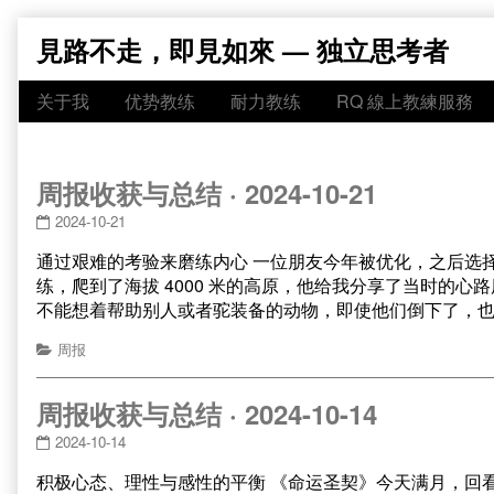
Skip
見路不走，即見如來 — 独立思考者
to
content
关于我
优势教练
耐力教练
RQ 線上教練服務
周报收获与总结 · 2024-10-21
2024-10-21
通过艰难的考验来磨练内心 一位朋友今年被优化，之后选择
练，爬到了海拔 4000 米的高原，他给我分享了当时的
不能想着帮助别人或者驼装备的动物，即使他们倒下了，
周报
周报收获与总结 · 2024-10-14
2024-10-14
积极心态、理性与感性的平衡 《命运圣契》今天满月，回