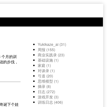
Yukikaze_ai (31)
周报 (155)
商业实践录 (23)
 个月的训
基础设施 (1)
基础的步伐，
家庭 (1)
对谈录 (1)
弓道 (20)
思维模型 (1)
摘录 (8)
日志 (272)
游戏开发 (3)
训练日志 (406)
终诞下个娃