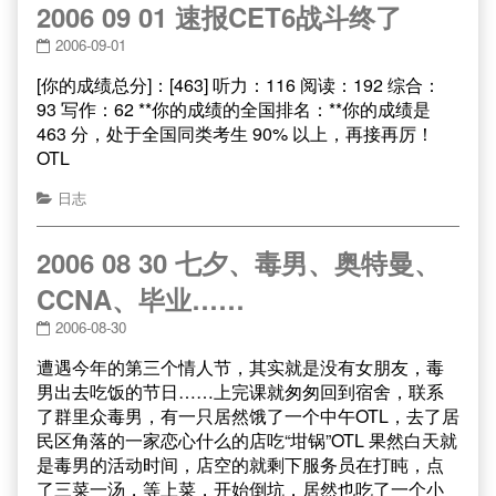
2006 09 01 速报CET6战斗终了
2006-09-01
[你的成绩总分]：[463] 听力：116 阅读：192 综合：
93 写作：62 **你的成绩的全国排名：**你的成绩是
463 分，处于全国同类考生 90% 以上，再接再厉！
OTL
日志
2006 08 30 七夕、毒男、奥特曼、
CCNA、毕业……
2006-08-30
遭遇今年的第三个情人节，其实就是没有女朋友，毒
男出去吃饭的节日……上完课就匆匆回到宿舍，联系
了群里众毒男，有一只居然饿了一个中午OTL，去了居
民区角落的一家恋心什么的店吃“坩锅”OTL 果然白天就
是毒男的活动时间，店空的就剩下服务员在打盹，点
了三菜一汤，等上菜，开始倒坑，居然也吃了一个小