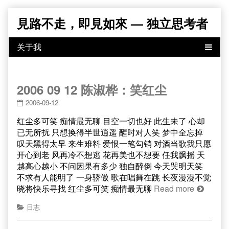
Skip
見路不走，即見如來 — 独立思考者
to
content
2006 09 12 陈淑桦：笑红尘
2006-09-12
红尘多可笑 痴情最无聊 目空一切也好 此生未了 心却
已无所扰 只想换得半世逍遥 醒时对人笑 梦中全忘掉
叹天黑得太早 来生难料 爱恨一笔勾销 对酒当歌我只愿
开心到老 风再冷不想逃 花再美也不想要 任我飘摇 天
越高心越小 不问因果有多少 独自醉倒 今天哭明天笑
不求有人能明了 一身骄傲 歌在唱舞在跳 长夜漫漫不觉
晓将快乐寻找 红尘多可笑 痴情最无聊
Read more
日志