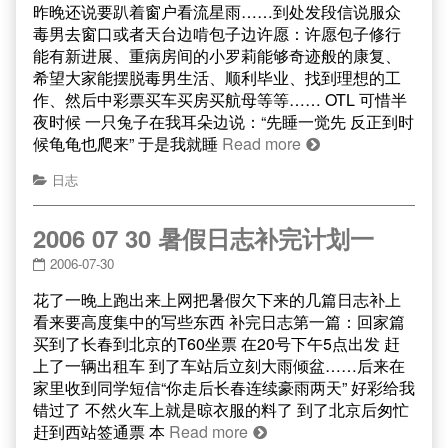
昨晚还说要趴着窗户看流星雨……到处发段信说服众
毒男去窗口或者天台边啃包子边许愿：许愿包子修行
能有新进展、重病房间的小罗莉能够奇迹般的康复、
希望大家能摆脱毒男生活、顺利毕业、找到理想的工
作、然后中彩票买车买房买航母等等…… OTL 可惜半
夜时候 一只兔子在我耳朵边说：“先睡一觉先 反正到时
候龟龟也爬来” 于是我就睡
Read more
日志
2006 07 30 暑假日志补完计划一
2006-07-30
花了一晚上跑出来上网把暑假欠下来的几篇日志补上
看来要高度集中的写些东西 补完日志第一篇：回家篇
买到了长春到北京的T60坐票 在20号下午5点出发 赶
上了一辆出租车 到了车站后立刻大雨倾盆……后来在
家里收到同学短信“你走后长春连续豪雨两天” 好彩给我
错过了 不然火车上就是晾衣服的料了 到了北京后匆忙
赶到西站签通票 本
Read more