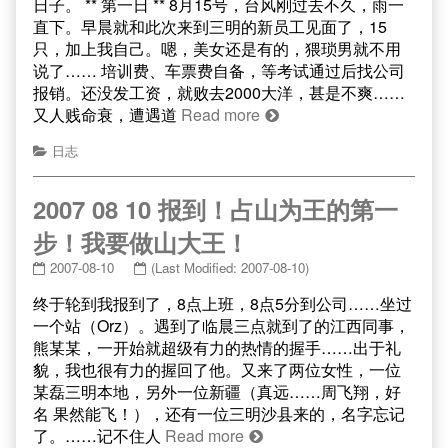
日子。 ** 第一日 ** 8月15号，台风刚过去不久，雨一
直下。早晨就和此次来到三明的新员工见面了，15
只，加上我自己。嗯，美女还是有的，猥琐男就不用
说了…… 培训费、车票费自备，等考试通过后找公司
报销。还没发工资，就败去2000大洋，甚是不爽……
又人贱命衰，遭遇道
Read more
日志
2007 08 10 报到！占山为王的第一
步！我要做山大王！
2007-08-10
(Last Modified: 2007-08-10)
终于轮到我报到了，8点上班，8点5分到公司……坐过
一个站（Orz）。遇到了临晨三点就到了的江西同事，
熊某某，一开始就超级有力的热情的握手……出于礼
貌，我也很有力的握回了他。又来了两位女性，一位
某磊三明本地，另外一位新疆（真远……周飞翔，好
名 果然能飞！），还有一位三明沙县来的，名字忘记
了。……记不住人
Read more