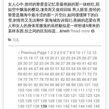
女人心中,曾经的挚爱是记忆里最艳丽的那一抹粉红,宛
如空中飘落的樱花,凄美而又值得回味 男人眼里,曾经的
挚爱是脑海中最冷涩的那一片空白,如同缓缓降下的白
雪,刺骨而又无法释怀 新海城告诉我们,美丽的恋爱在男
人和女人的身体里撒落的虽然貌似是一样秒速5厘米的
某样东西,但之间的区别却是…&helli
Read more
日志
«
Previous Page
1
2
3
4
5
6
7
8
9
10
11
12
13
14
15
16
17
18
19
20
21
22
23
24
25
26
27
28
29
30
31
32
33
34
35
36
37
38
39
40
41
42
43
44
45
46
47
48
49
50
51
52
53
54
55
56
57
58
59
60
61
62
63
64
65
66
67
68
69
70
71
72
73
74
75
76
77
78
79
80
81
82
83
84
85
86
87
88
89
90
91
92
93
94
95
96
97
98
99
100
101
102
103
104
105
106
107
108
109
110
111
112
113
114
115
116
117
118
119
120
121
122
123
124
125
126
127
128
129
130
131
132
133
134
135
136
137
138
139
140
141
142
143
144
145
146