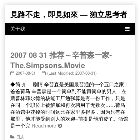
Skip
見路不走，即見如來 — 独立思考者
to
content
2007 08 31 推荐～辛普森一家-
The.Simpsons.Movie
2007-08-31
(Last Modified: 2007-08-31)
◆简 介： 剧情 辛普森是美国最普通的一个五口之家：
爸爸荷马·辛普森是一个简单到不能再简单的男人，在
斯普林菲尔德的核能工厂勉强算是有一份工作，只是
在同一个职位上被解雇和再次聘用了无数次……荷马
在酒馆中花掉的时间远比在家里多得多，因为只有在
那里，他才能受到别人的欢迎–前提是他消费了。酒馆
是一个完
Read more
日志