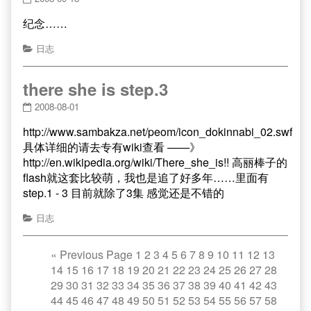
纪念……
日志
there she is step.3
2008-08-01
http://www.sambakza.net/peom/icon_dokinnabi_02.swf
具体详细的请去专有wiki查看 ——》
http://en.wikipedia.org/wiki/There_she_is!! 高丽棒子的
flash就这套比较萌，我也是追了好多年……里面有
step.1 - 3 目前就除了3集 感觉还是不错的
日志
«
Previous Page
1
2
3
4
5
6
7
8
9
10
11
12
13
14
15
16
17
18
19
20
21
22
23
24
25
26
27
28
29
30
31
32
33
34
35
36
37
38
39
40
41
42
43
44
45
46
47
48
49
50
51
52
53
54
55
56
57
58