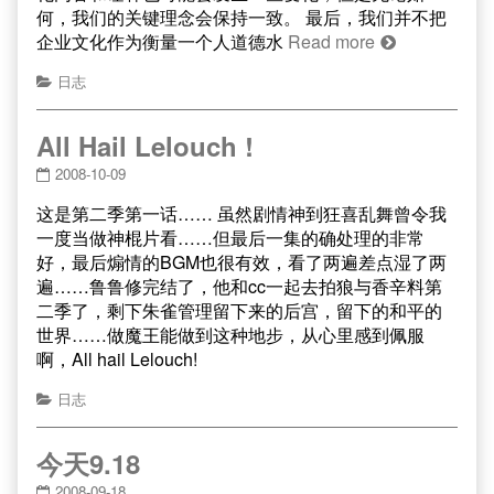
何，我们的关键理念会保持一致。 最后，我们并不把
企业文化作为衡量一个人道德水
Read more
日志
All Hail Lelouch !
2008-10-09
这是第二季第一话…… 虽然剧情神到狂喜乱舞曾令我
一度当做神棍片看……但最后一集的确处理的非常
好，最后煽情的BGM也很有效，看了两遍差点湿了两
遍……鲁鲁修完结了，他和cc一起去拍狼与香辛料第
二季了，剩下朱雀管理留下来的后宫，留下的和平的
世界……做魔王能做到这种地步，从心里感到佩服
啊，All hail Lelouch!
日志
今天9.18
2008-09-18