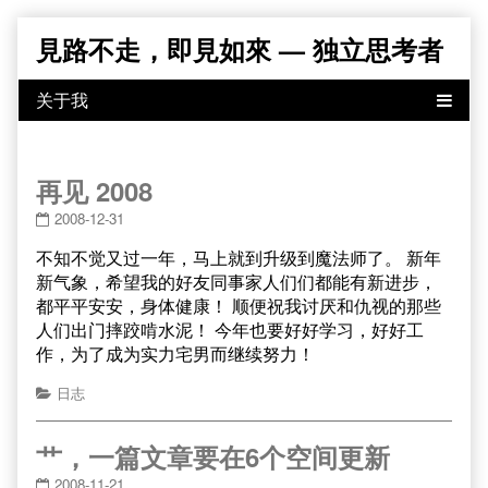
Skip
見路不走，即見如來 — 独立思考者
to
content
再见 2008
2008-12-31
不知不觉又过一年，马上就到升级到魔法师了。 新年
新气象，希望我的好友同事家人们们都能有新进步，
都平平安安，身体健康！ 顺便祝我讨厌和仇视的那些
人们出门摔跤啃水泥！ 今年也要好好学习，好好工
作，为了成为实力宅男而继续努力！
日志
艹，一篇文章要在6个空间更新
2008-11-21