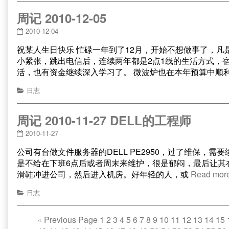
周记 2010-12-05
2010-12-04
祝某人生日快乐 忙碌一年到了12月，开始不想做事了，凡
小紧张，跳出电信后，连续两年都是2点1线的生活方式，
活，也有资金继续深入学习了。 微波炉也在本年预算中顺
日志
周记 2010-11-27 DELL的工程师
2010-11-27
公司有台做文件服务器的DELL PE2950，过了维保，需
是不给在下班6点后或者周末来维护，很是郁闷，最后让其在1
滑鞋冲进公司，然后进入机房。好年轻的人，或
Read mor
日志
«
Previous Page
1
2
3
4
5
6
7
8
9
10
11
12
13
14
15