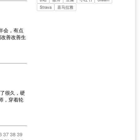
Strava
喜马拉雅
开年会，有点
划改善改善生
商了很久，硬
程师，穿着轮
6
37
38
39