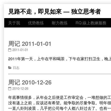
Skip
見路不走，即見如來 — 独立思考者
to
content
关于我
优势教练
耐力教练
RQ 線上教練服務
周记 2011-01-01
2011-01-01
2011年第一天，上午在平和喝茶，下午在家打扫卫生，
日志
周记 2010-12-26
2010-12-26
年底事情很多，从年会之后便是工作审定会，一堆想做的
没有递上之前，应该还有希望。能争取的尽量争取。明年很
一直八卦到凌晨，几乎把公司每个人都八卦过去了。也有