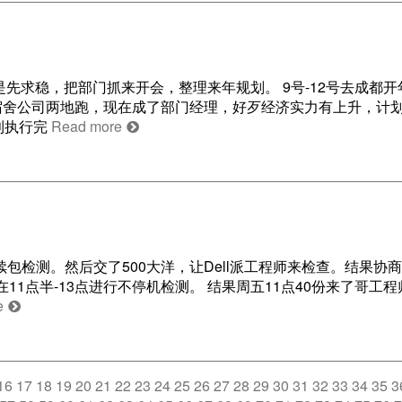
是先求稳，把部门抓来开会，整理来年规划。 9号-12号去成都
宿舍公司两地跑，现在成了部门经理，好歹经济实力有上升，计
利执行完
Read more
要续包检测。然后交了500大洋，让Dell派工程师来检查。结果协
1点半-13点进行不停机检测。 结果周五11点40份来了哥工
e
16
17
18
19
20
21
22
23
24
25
26
27
28
29
30
31
32
33
34
35
3