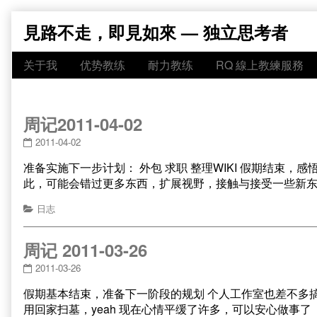
Skip
見路不走，即見如來 — 独立思考者
to
content
关于我
优势教练
耐力教练
RQ 線上教練服務
周记2011-04-02
2011-04-02
准备实施下一步计划： 外包 求职 整理WIKI 假期结束
此，可能会错过更多东西，扩展视野，接触与接受一些新东
日志
周记 2011-03-26
2011-03-26
假期基本结束，准备下一阶段的规划 个人工作室也差不多
用回家扫墓，yeah 现在心情平缓了许多，可以安心做事了