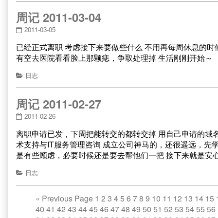
周记 2011-03-04
2011-03-05
已经正式离职 考虑接下来要做些什么 不用再每周休息的
有空去医院看看脸上那颗痣，争取处理掉 生活刚刚开始～
日志
周记 2011-02-27
2011-02-26
离职申请已发，下周把能转交的都转交掉 用自己申请的域名，
术支持与IT服务管理咨询 成立公司神马的，还很遥远，先
是有些顾虑，必要时候还是要去帮他们一把 接下来就是安
日志
«
Previous Page
1
2
3
4
5
6
7
8
9
10
11
12
13
14
15
40
41
42
43
44
45
46
47
48
49
50
51
52
53
54
55
56