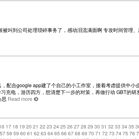
时候被叫到公司处理琐碎事务了，感动泪流满面啊 专攻时间管理、
配合google app建了个自己的小工作室，接着考虑提供中小
学习充电，游历四方，想清楚下一步的对策，再做行动 GBT的研
心思
Read more
16
17
18
19
20
21
22
23
24
25
26
27
28
29
30
31
32
33
34
35
3
57
58
59
60
61
62
63
64
65
66
67
68
69
70
71
72
73
74
75
76
7