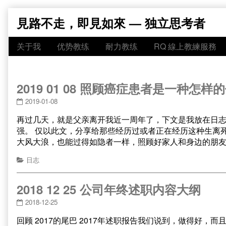
Skip
見路不走，即見如來 — 独立思考者
to
content
关于我
优势教练
耐力教练
RQ 線上教練服務
2019 01 08 照顾癌症患者是一种怎样
2019-01-08
再过几天，就是父亲离开我近一周年了，下文是我放在日
强。 仅以此文，分享给那些经历过或者正在经历这种生离死
大风大浪，也能过得如隐者一样，照顾好家人和身边的朋友。
日志
2018 12 25 公司年终述职内容大纲
2018-12-25
回顾 2017的尾巴 2017年述职报告我们说到，做得好