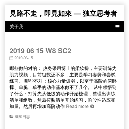
Skip
見路不走，即見如來 — 独立思考者
to
content
2019 06 15 W8 SC2
2019-06-15
哪些做的对的： 热身采用博士的柔软操，主要训练为
肌力视频，目前组数还不多，主要是学习姿势和尝试
练习。 哪些不对：核心力量偏弱，以至于高阶的俯卧
撑、单腿、单手的动作基本做不了几个。 从中领悟到
了什么：打算先从低级的动作开始梳理，整理出训练
清单和组数，然后按照清单开始练习，阶段性适应和
加量。然后再增加高阶动作
Read more
训练日志