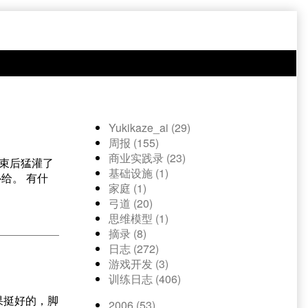
Yukikaze_ai (29)
周报 (155)
商业实践录 (23)
束后猛灌了
基础设施 (1)
给。 有什
家庭 (1)
弓道 (20)
思维模型 (1)
摘录 (8)
日志 (272)
游戏开发 (3)
训练日志 (406)
果挺好的，脚
2006 (53)