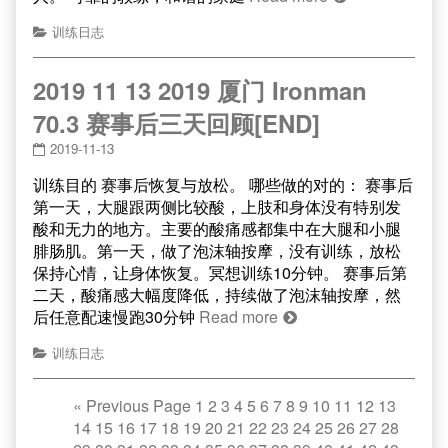
训练日志
2019 11 13 2019 厦门 Ironman
70.3 赛事后三天回顾[END]
2019-11-13
训练目的 赛事后恢复与放松。 哪些做的对的： 赛事后
第一天，大腿跟两侧比较酸，上肢和身体没有特别发
酸和无力的地方。主要的酸痛感都集中在大腿和小腿
腓肠肌。第一天，做了泡沫轴按摩，没有训练，放松
保持心情，让身体恢复。冥想训练10分钟。 赛事后第
二天，酸痛感大幅度降低，持续做了泡沫轴按摩，然
后任意配速慢跑30分钟
Read more
训练日志
«
Previous Page
1
2
3
4
5
6
7
8
9
10
11
12
13
14
15
16
17
18
19
20
21
22
23
24
25
26
27
28