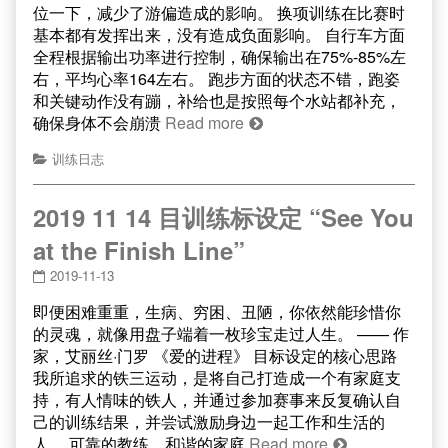
位一下，减少了游偏造成的影响。 换项训练在比赛时
基本都有发挥出来，没有造成负面影响。 自行车方面
全程根据输出功率进行控制，确保输出在75%-85%左
右，平均心率164左右。 跑步方面的状态不错，跑姿
和关键动作没有蹦，补给也是按照每个水站都补充，
确保身体不会崩溃
Read more
训练日志
2019 11 14 目训练标设定 “See You
at the Finish Line”
2019-11-13
即便困难重重，生病、穷困、丑陋，你依然能珍惜你
的灵魂，就像用盘子端着一枚珍宝走过人生。 —— 作
家，艾丽丝·门罗 《爱的进程》 目标设定的核心思路
我所追求的铁三运动，是将自己打造成一个有家庭支
持，有人情味的铁人，并通过参加赛事来反复确认自
己的训练结果，并尝试激励身边一起工作和生活的
人。 可靠的教练，和谐的家庭
Read more