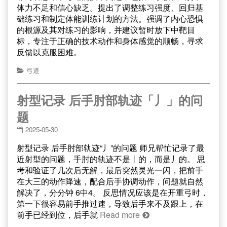
体力不足和信心缺乏。提出了调整练习强度、回归基
础练习和制定体能训练计划的方法。强调了内心恐惧
的根源及其对练习的影响，并建议暂时放下中靶目
标，专注于正确的技术动作和身体感觉的顺畅，寻求
反馈以克服困难。
弓道
射型记录 后手肘部轨迹「丿」的问
题
2025-05-30
射型记录 后手肘部轨迹“丿”的问题 师兄帮忙记录了最
近射型的问题，手肘的轨迹不是丨的，而是丿的。 思
考和验证了几次后无解，最后突然灵光一闪，把前手
在大三的动作降速，配合后手协调动作，问题就自然
解决了，分分钟 6中4。 反思情况应该是在开重弓时，
第一下很容易前手推过速，导致后手来不及跟上，在
前手已经到位，后手就
Read more