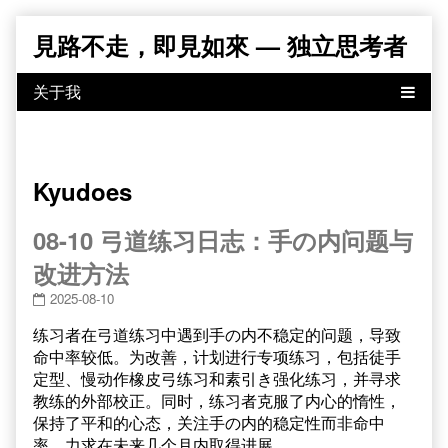
Skip
見路不走，即見如來 — 独立思考者
to
content
Kyudoes
08-10 弓道练习日志：手の内问题与
改进方法
2025-08-10
练习者在弓道练习中遇到手の内不稳定的问题，导致
命中率较低。为改善，计划进行专项练习，包括徒手
定型、慢动作橡皮弓练习和素引き强化练习，并寻求
教练的外部校正。同时，练习者克服了内心的惰性，
保持了平和的心态，关注手の内的稳定性而非命中
率，力求在未来几个月内取得进展。