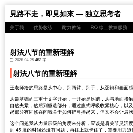
Skip
見路不走，即見如來 — 独立思考者
to
content
关于我
优势教练
耐力教练
RQ 線上教練服務
射法八节的重新理解
2025-04-28
452 字
射法八节的重新理解
王老师给的思路是从中心、到两臂、到手，从逻辑和画面
从最基础的三重十文字开始，一开始是足踏，从与地面接
自然夹紧，然后到酮造部分，通过腹式呼吸收紧核心，以
起部分有同修在问我关于如何把弓捧起来，但又不会让肩
这个问题我从力量层级的角度来分析，应该是肩关节灵活度
到 45 度的时候还没有问题，再往上就卡住了，需要用