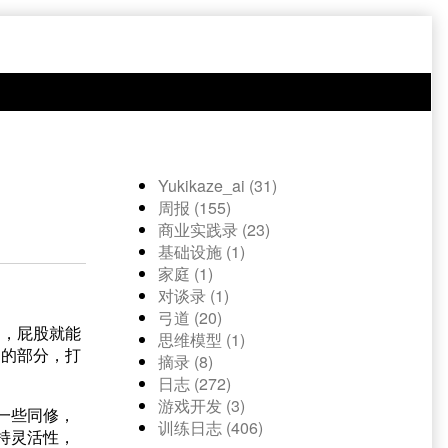
Yukikaze_ai (31)
周报 (155)
商业实践录 (23)
基础设施 (1)
家庭 (1)
对谈录 (1)
弓道 (20)
力，屁股就能
思维模型 (1)
起的部分，打
摘录 (8)
日志 (272)
游戏开发 (3)
一些同修，
训练日志 (406)
持灵活性，