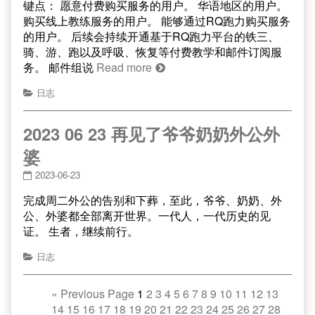
键点： 愿意付费购买服务的用户。 华语地区的用户。
购买线上教练服务的用户。 能够通过RQ跑力购买服务
的用户。 后续会持续开通基于RQ跑力平台的铁三、
骑、游、跑以及呼吸、恢复等付费教学和邮件订阅服
务。 邮件组说
Read more
日志
2023 06 23 再见了爷爷奶奶外公外
婆
2023-06-23
完成周二外公的告别和下葬，至此，爷爷、奶奶、外
公、外婆都全部离开世界。一代人，一代历史的见
证。 生者，继续前行。
日志
«
Previous Page
1
2
3
4
5
6
7
8
9
10
11
12
13
14
15
16
17
18
19
20
21
22
23
24
25
26
27
28