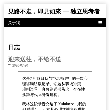
Skip
見路不走，即見如來 — 独立思考者
to
content
日志
迎来送往，不给不送
2026-07-20
这是7月18日我与艳老师进行的一次心
理咨询访谈记录。话题从职场冲突、
规则边界一直聊到送书焦虑、存在性
孤独与代际身份建构。
我将这段录音交给了 Yukikaze（我的
AI 助理），让她从心理学视角梳理概