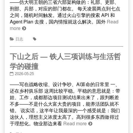
——仿大明王朝的三省六部架构做的：礼部、吏部、
刑部、兵部，对应的部门都在。 每天凌晨两点到七点
之间，随机时间触发。通过火山引擎的搜索 API 和
Agent Plan 去搜，国内情报就这么解决。国外
Read
more
日志
下山之后 — 铁人三项训练与生活哲
学的碰撞
2026-05-25
——写在战略收缩、设计争吵、AI算命的日常里 一、
还在乡村俱乐部 这周比较平稳。平稳的意思就是：带
娃、工作，成都那边项目测试结果出来了，跟判断差
不多——不是什么大富大贵的项目，能养活团队就不
错。 说实话，这半年让我最深的一个感受就是：我们
这伙人，理想主义浓度太高了。高到很多东西做得过
于理想化。物业那边来看
Read more