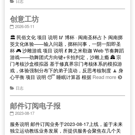
日志
创意工坊
2026-05-11
🏛 民俗文化 项目 说明 🥢 博杯 · 闽南圣杯占卜 闽南掷
筊文化体验——输入问题，掷杯问事，一阴一阳即圣
杯 🎮 沙雕游戏 项目 说明 💃 舞之米勒迦 Web 节奏舞蹈
游戏——劲舞团式方向键+卡拍判定，沙雕上瘾 🏯 宗
门考核沙盒模拟器 基于修真界宗门考核体系的模拟游
戏，体验强制分布下的弟子流动，反思考核制度 🧘 身
心平衡 项目 说明 😴 睡眠计算器 根据
Read more
日志
邮件订阅电子报
2023-08-17
服务说明 邮件订阅业务于2023-08-17上线，鉴于未来
独立运动教练业务发展，所提供服务会聚焦在几个关