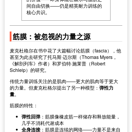
间自由切换——仍是精英耐力训练的
核心共识。
筋膜：被忽视的力量之源
麦克杜格尔在书中花了大篇幅讨论筋膜（fascia），他
甚至为此去研究了托马斯·迈尔斯（Thomas Myers，
《解剖列车》作者）和罗伯特·施莱普（Robert
Schleip）的研究。
传统力量训练关注的是肌肉——更大的肌肉等于更大
的力量。但麦克杜格尔提出了另一种模型：
弹性力
量
。
筋膜的特性：
弹性回弹
：筋膜像橡皮筋一样储存和释放能量，
几乎不消耗代谢成本
全身连接
：筋膜是连续的网络——力量不是来自