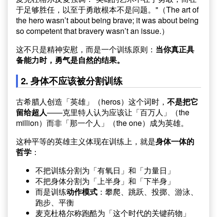
于足够胜任，以至于勇敢根本不是问题。"（The art of
the hero wasn’t about being brave; it was about being
so competent that bravery wasn’t an issue.）
这不只是精神安慰，而是一个训练原则：
当你真正具
备能力时，勇气是自然的结果。
2. 身体不应该被分割训练
古希腊人创造「英雄」（heros）这个词时，
不是把它
留给超人
——克里特人认为应该让「百万人」（the
million）而非「那一个人」（the one）成为英雄。
这种平等的英雄主义体现在训练上，就是
身体一体的
哲学
：
不把训练分割为「有氧日」和「力量日」
不把身体分割为「上半身」和「下半身」
而是训练
动作模式
：攀爬、跳跃、投掷、游泳、
跑步、平衡
麦克杜格尔称跑酷为「这个时代的关键药物」