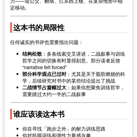
力——追公交、翻墙、扛东西上楼、在复杂地形中稳
定移动。
这本书的局限性
任何诚实的书评也需要指出问题：
结构松散
：多条线索交叉讲述，二战叙事与训练
哲学之间的切换有时显得刻意。部分读者反馈
“narrative felt forced”
部分科学观点已过时
：尤其是关于脂肪燃烧的科
学，后续研究对书中的某些结论提出了挑战
二战情节占篇幅过大
：如果你想聚焦训练哲学，
需要跳过大约一半的二战叙事
谁应该读这本书
你在寻找「跑步之外」的耐力训练思路
你对筋膜训练和弹性力量感兴趣