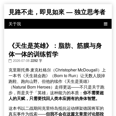
Skip
見路不走，即見如來 — 独立思考者
to
content
《天生是英雄》：脂肪、筋膜与身
体一体的训练哲学
2026-07-08
2292 字
克里斯托弗·麦克杜格尔（Christopher McDougall）上
一本书《天生就会跑》（Born to Run）让无数人脱掉
跑鞋、跑向山野。但他的续作《天生是英雄》
（Natural Born Heroes）走得更远——不只是关于跑
步，而是关于「英雄」这种能力的本质：
你不需要超
人的天赋，只需要找回人类本应拥有的身体智慧。
这本书以二战期间克里特岛抵抗运动绑架德国将军的
真实事件为线索——
但我不会在这篇文章里讨论那段