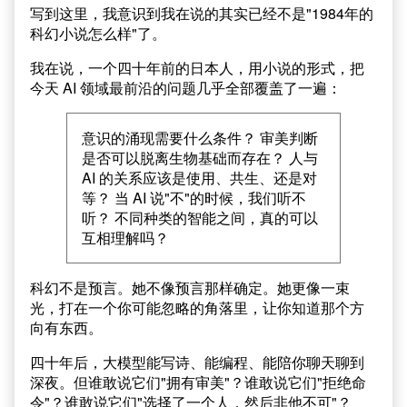
写到这里，我意识到我在说的其实已经不是"1984年的
科幻小说怎么样"了。
我在说，一个四十年前的日本人，用小说的形式，把
今天 AI 领域最前沿的问题几乎全部覆盖了一遍：
意识的涌现需要什么条件？ 审美判断
是否可以脱离生物基础而存在？ 人与
AI 的关系应该是使用、共生、还是对
等？ 当 AI 说"不"的时候，我们听不
听？ 不同种类的智能之间，真的可以
互相理解吗？
科幻不是预言。她不像预言那样确定。她更像一束
光，打在一个你可能忽略的角落里，让你知道那个方
向有东西。
四十年后，大模型能写诗、能编程、能陪你聊天聊到
深夜。但谁敢说它们"拥有审美"？谁敢说它们"拒绝命
令"？谁敢说它们"选择了一个人，然后非他不可"？