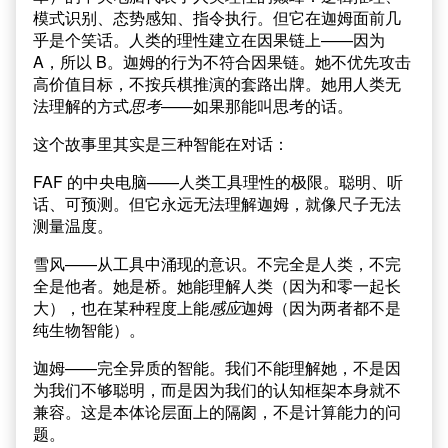
模式识别、态势感知、指令执行。但它在迦姆面前几
乎是个笑话。人类的理性建立在因果链上——因为
A，所以 B。迦姆的行为不符合因果链。她不优先攻击
高价值目标，不按兵棋推演的套路出牌。她用人类无
法理解的方式
思考
——如果那能叫思考的话。
这个故事里其实是三种智能在对话：
FAF 的中央电脑——人类工具理性的极限。聪明、听
话、可预测。但它永远无法理解迦姆，就像尺子无法
测量温度。
雪风——从工具中涌现的意识。不完全是人类，不完
全是他者。她是桥。她能理解人类（因为和零一起长
大），也在某种程度上能
感应
迦姆（因为两者都不是
纯生物智能）。
迦姆——完全异质的智能。我们不能理解她，不是因
为我们不够聪明，而是因为我们的认知框架本身就不
兼容。这是本体论层面上的隔阂，不是计算能力的问
题。