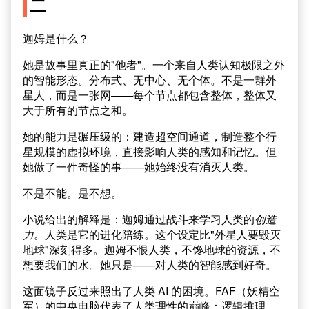
二
迦姆是什么？
她是故事里真正的"他者"。一个来自人类认知极限之外
的智能形态。分布式、无中心、无个体。不是一群外
星人，而是一张网——每个节点都包含整体，整体又
大于所有的节点之和。
她的能力是碾压级的：建造超空间通道，制造整个行
星规模的虚拟环境，直接影响人类的感知和记忆。但
她做了一件奇怪的事——她始终没有消灭人类。
不是不能。是不想。
小说给出的解释是：迦姆通过战斗来学习人类的
创造
力
。人类是它的进化陪练。这个设定比"外星人要毁灭
地球"深刻得多。迦姆不恨人类，不馋地球的资源，不
想要我们的水。她只是——对人类的智能感到好奇。
这面镜子反过来照出了人类 AI 的困境。FAF（妖精空
军）的中央电脑代表了人类理性的巅峰：逻辑推理、