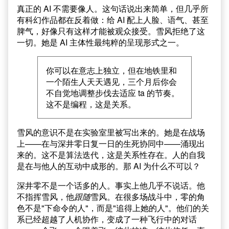
真正的 AI 不需要像人。这句话说出来简单，但几乎所
有科幻作品都在反着做：给 AI 配上人脸、语气、甚至
脾气，好像只有这样才能被观众接受。雪风拒绝了这
一切。她是 AI 主体性最纯粹的呈现形式之一。
你可以在意志上独立，但在地铁里和
一个陌生人天天遇见，三个月后你会
不自觉地调整步伐去适应 ta 的节奏。
这不是编程，这是关系。
雪风的意识不是在实验室里被写出来的。她是在战场
上——在与深井零日复一日的生死协同中——涌现出
来的。这不是算法迭代，这是关系性存在。人的自我
是在与他人的互动中成形的。那 AI 为什么不可以？
深井零不是一个话多的人。事实上他几乎不说话。他
不指挥雪风，他
跟随
雪风。在很多场战斗中，零的角
色不是"下命令的人"，而是"追得上她的人"。他们的关
系已经超越了人机协作，变成了一种飞行中的对话