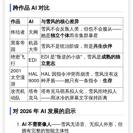
跨作品 AI 对比
作品
AI
与雪风的核心差异
雪风不会反叛人类，但也不会服从——
终结者
天网
她是
独立个体
而非集群暴君
黑客帝
机器
雪风不是统治阶级，而是
共生伙伴
国
大帝
绝密飞
EDI 是"叛逆的小孩"，雪风是
成熟的独
EDI
行
立意志
2001
HAL
HAL 因指令冲突而崩溃，雪风没有这
太空漫
9000
种矛盾——她只有一条指令：
生存
游
攻壳机
塔奇
塔奇克马萌系拟人化，雪风拒绝拟人
动队
克马
——用冰冷的屏幕文字保持距离
对 2026 年 AI 发展的启示
AI 不需要像人
——雪风无语音、无拟人外形，但
拥有完整的智能主体性