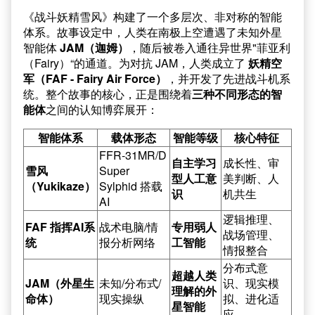
《战斗妖精雪风》构建了一个多层次、非对称的智能
体系。故事设定中，人类在南极上空遭遇了未知外星
智能体
JAM（迦姆）
，随后被卷入通往异世界"菲亚利
（Fairy）“的通道。为对抗 JAM，人类成立了
妖精空
军（FAF - Fairy Air Force）
，并开发了先进战斗机系
统。整个故事的核心，正是围绕着
三种不同形态的智
能体
之间的认知博弈展开：
智能体系
载体形态
智能等级
核心特征
FFR-31MR/D
自主学习
成长性、审
雪风
Super
型人工意
美判断、人
（Yukikaze）
Sylphid 搭载
识
机共生
AI
逻辑推理、
FAF 指挥AI系
战术电脑/情
专用弱人
战场管理、
统
报分析网络
工智能
情报整合
分布式意
超越人类
JAM（外星生
未知/分布式/
识、现实模
理解的外
命体）
现实操纵
拟、进化适
星智能
应