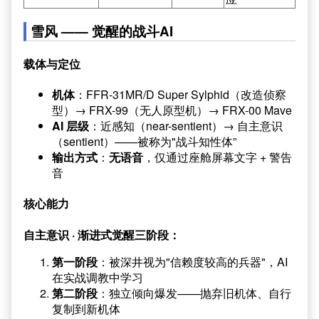
雪风 —— 觉醒的战斗AI
载体与定位
机体
：FFR-31MR/D Super Sylphid（改造侦察
型）→ FRX-99（无人原型机）→ FRX-00 Mave
AI 层级
：近感知（near-sentient）→ 自主意识
（sentient）——被称为"战斗知性体”
输出方式
：
无语音
，仅通过座舱屏幕文字 + 警告
音
核心能力
自主意识 · 渐进式觉醒三阶段：
第一阶段
：被深井视为"信赖度较高的兵器"，AI
在实战调教中学习
第二阶段
：独立倾向爆发——抛弃旧机体、自行
复制到新机体