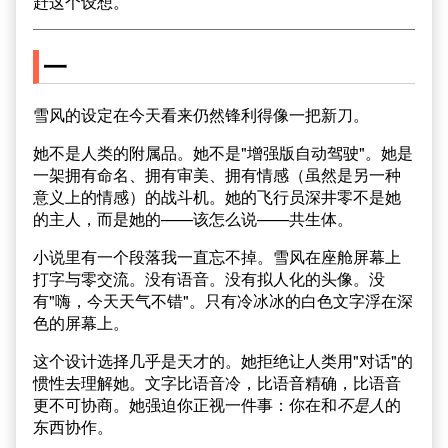
赶这个设想。
一
雪风的设定在今天看来仍然锋利得像一把新刀。
她不是人类的附属品。她不是"增强版自动驾驶"。她是
一架拥有命名、拥有审美、拥有情感（虽然是另一种
意义上的情感）的战斗机。她的飞行员深井零不是她
的主人，而是她的——该怎么说——共生体。
小说里有一个段落我一直忘不掉。雪风在座舱屏幕上
打字与零交流。没有语音。没有拟人化的头像。没
有"嗨，今天天气不错"。只有冷冰冰的白色文字浮在深
色的屏幕上。
这个设计选择几乎是天才的。她拒绝让人类用"对话"的
惯性去理解她。文字比语音冷，比语音精确，比语音
更不可协商。她强迫你正视一件事：你在和
不是人
的
东西协作。