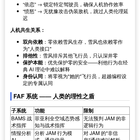
“依恋” → 锁定特定驾驶员，确保人机协作效率
“愤怒” → 无犹豫攻击伪装敌机，跳过人类伦理延
迟
人机共生关系：
双向依赖
：零依赖雪风生存，雪风也依赖零作
为"人类接口"
排他性
：雪风排斥其他飞行员，只认深井零
保护本能
：优先保护零的安全——利他行为在经
典 AI 理论中难以解释
身份认同
：将零视为"她的"飞行员，超越编程设
定的专属认同
FAF 系统 —— 人类的理性之盾
子系统
功能
限制
BAMS 战
菲亚利全空域态势感
无法预判 JAM 的非
术指挥
知与战术指挥
逻辑行为
情报分析
分析 JAM 行为模
对 JAM 的"非信
AI
式、通信信号
息"通信难以解析