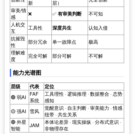
新
层）
审美/情
❌
✅
有审美判断
不可知
感
人机交
工具性
深度共生
认知入侵
互
抗摧毁
部分冗余
单一故障点
极高
性
理解难
完全可解
部分可解
不可解
度
能力光谱图
层级
代表
定位
FAF
工具理性 · 逻辑推理 · 数据整合 · 态势
🟢 弱AI
系统
感知
觉醒意识 · 自主判断 · 审美能力 · 情感
🟡 强AI
雪风
纽带 · 共生关系
🔴 外星
本体论差异 · 现实操纵 · 分布式意识 ·
JAM
智能
非物理存在