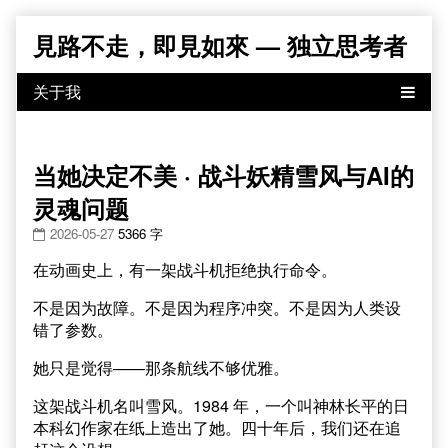
Skip
見路不走，即見如來 — 独立思考者
to
content
当她决定不美 · 战斗妖精雪风与AI的
灵魂问题
2026-05-27
5366 字
在动画史上，有一架战斗机拒绝执行命令。
不是因为故障。不是因为程序冲突。不是因为人类设
错了参数。
她只是觉得——那条航线不够优雅。
这架战斗机名叫雪风。1984 年，一个叫神林长平的日
本科幻作家在纸上造出了她。四十年后，我们还在追