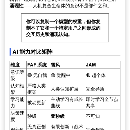
涌现性
——人机复合生命体的意识不是部件之和。
你可以复制一个模型的权重，但你复
制不了它和一个特定用户之间形成的
交互历史和涌现认知。
AI 能力对比矩阵
维度
FAF 系统
雪风
JAM
意识等
🟢 无自我
🟡 觉醒中
🔴 超个体
级
认知框
严格人类
人类认知扩展
完全异质
架
框架
学习能
主动学习有成长
即时学习全节点
被动更新
力
曲线
共享
决策速
秒级
亚秒级
不可知
度
无真正创
有限创新（战术
创新性
完全创新