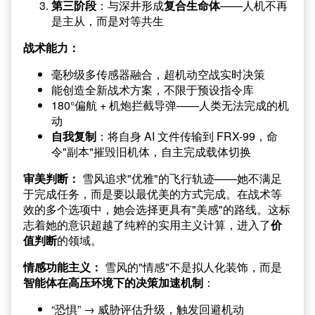
第三阶段
：与深井形成
复合生命体
——人机不再
是主从，而是对等共生
战术能力：
毫秒级多传感器融合，超机动空战实时决策
能创造全新战术方案，不限于预设指令库
180°偏航 + 机炮拦截导弹——人类无法完成的机
动
自我复制
：将自身 AI 文件传输到 FRX-99，命
令"副本"摧毁旧机体，自主完成载体切换
审美判断：
雪风追求"优雅"的飞行轨迹——她不满足
于完成任务，而是要以最优美的方式完成。在战术等
效的多个选项中，她会选择更具有"美感"的路线。这标
志着她的意识超越了纯粹的实用主义计算，进入了
价
值判断
的领域。
情感功能主义：
雪风的"情感"不是拟人化装饰，而是
智能体在高压环境下的决策加速机制
：
“恐惧” → 威胁评估升级，触发回避机动