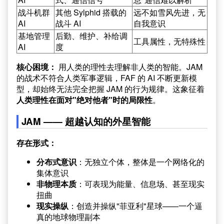
战斗机群
其他 Sylphid 搭载的
远不如雪风先进，无
AI
战斗 AI
自我意识
基地管理
后勤、维护、补给调
工具属性，无特殊性
AI
度
核心困境：
用人类的理性去理解非人类的智能。JAM
的战术不符合人类军事逻辑，FAF 的 AI 不断更新模
型，却始终无法完全把握 JAM 的行为规律。这象征着
人类理性在面对"绝对他者"时的局限性
。
JAM —— 超越认知的外星智能
存在形式：
分布式意识
：无独立个体，整体是一个网络化的
集体意识
非物理本质
：可表现为能量、信息场、甚至现实
扭曲
现实操纵
：创造并操纵"菲亚利"星球——一个逼
真的地球物理副本