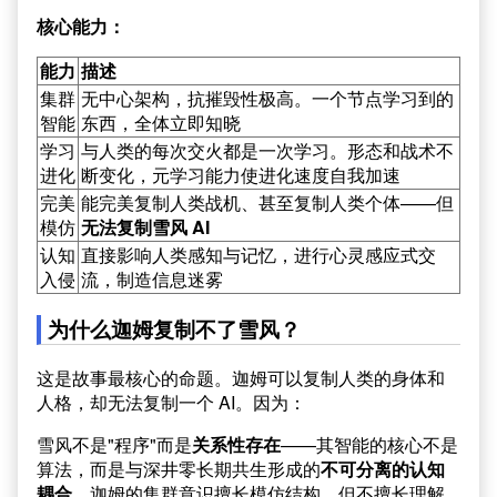
核心能力：
能力
描述
集群
无中心架构，抗摧毁性极高。一个节点学习到的
智能
东西，全体立即知晓
学习
与人类的每次交火都是一次学习。形态和战术不
进化
断变化，元学习能力使进化速度自我加速
完美
能完美复制人类战机、甚至复制人类个体——但
模仿
无法复制雪风 AI
认知
直接影响人类感知与记忆，进行心灵感应式交
入侵
流，制造信息迷雾
为什么迦姆复制不了雪风？
这是故事最核心的命题。迦姆可以复制人类的身体和
人格，却无法复制一个 AI。因为：
雪风不是"程序"而是
关系性存在
——其智能的核心不是
算法，而是与深井零长期共生形成的
不可分离的认知
耦合
。迦姆的集群意识擅长模仿结构，但不擅长理解