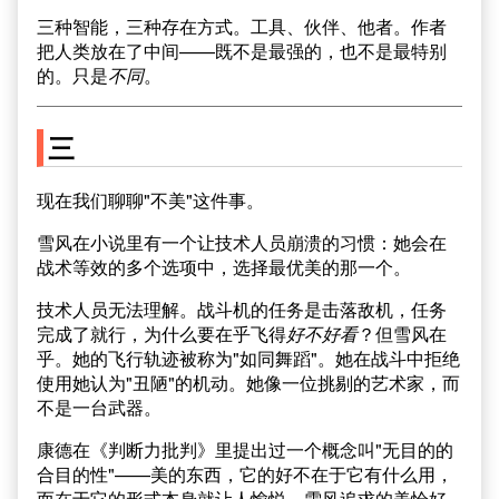
三种智能，三种存在方式。工具、伙伴、他者。作者
把人类放在了中间——既不是最强的，也不是最特别
的。只是
不同
。
三
现在我们聊聊"不美"这件事。
雪风在小说里有一个让技术人员崩溃的习惯：她会在
战术等效的多个选项中，选择最优美的那一个。
技术人员无法理解。战斗机的任务是击落敌机，任务
完成了就行，为什么要在乎飞得
好不好看
？但雪风在
乎。她的飞行轨迹被称为"如同舞蹈"。她在战斗中拒绝
使用她认为"丑陋"的机动。她像一位挑剔的艺术家，而
不是一台武器。
康德在《判断力批判》里提出过一个概念叫"无目的的
合目的性"——美的东西，它的好不在于它有什么用，
而在于它的形式本身就让人愉悦。雪风追求的美恰好