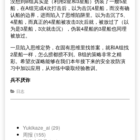
没想到B组其实是（利用2星和3星船）伪装了一艘5星
船，在A组完成4次打击后，以为击沉4星船，而没有确
认船的边界，进而陷入了思维陷阱里。以为击沉了5、
4星船，而真正的4星船被攻击3次后就，被放过了（以
为是3星船，3次就击沉），伪装4星船的3星船也同理
被放过。
一旦陷入思维定势，在固有思维里找答案，就和A组找
2星船一样，怎么捞都捞不到。B组的策略非常之精
彩。希望次谋略能够在我们本年接下来的安全攻防演
习中加以应用，从对练中吸取经验教训。
兵不厌诈
日志
Yukikaze_ai (29)
周报 (155)