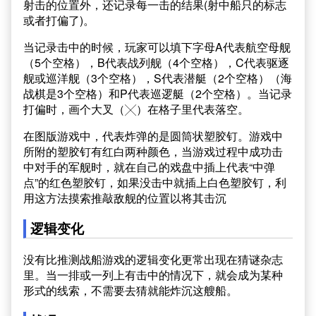
射击的位置外，还记录每一击的结果(射中船只的标志
或者打偏了)。
当记录击中的时候，玩家可以填下字母A代表航空母舰
（5个空格），B代表战列舰（4个空格），C代表驱逐
舰或巡洋舰（3个空格），S代表潜艇（2个空格）（海
战棋是3个空格）和P代表巡逻艇（2个空格）。当记录
打偏时，画个大叉（╳）在格子里代表落空。
在图版游戏中，代表炸弹的是圆筒状塑胶钉。游戏中
所附的塑胶钉有红白两种颜色，当游戏过程中成功击
中对手的军舰时，就在自己的戏盘中插上代表“中弹
点”的红色塑胶钉，如果没击中就插上白色塑胶钉，利
用这方法摸索推敲敌舰的位置以将其击沉
逻辑变化
没有比推测战船游戏的逻辑变化更常出现在猜谜杂志
里。当一排或一列上有击中的情况下，就会成为某种
形式的线索，不需要去猜就能炸沉这艘船。