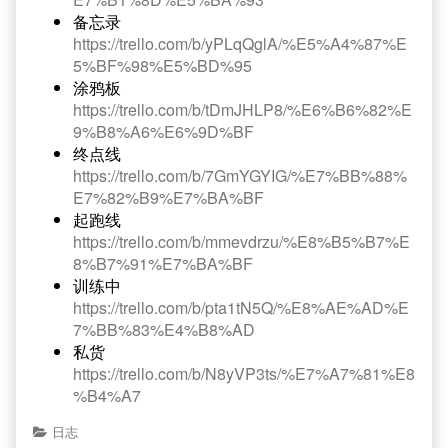
备忘录
https://trello.com/b/yPLqQglA/%E5%A4%87%E
5%BF%98%E5%BD%95
涂鸦板
https://trello.com/b/tDmJHLP8/%E6%B6%82%E
9%B8%A6%E6%9D%BF
终点线
https://trello.com/b/7GmYGYIG/%E7%BB%88%
E7%82%B9%E7%BA%BF
起跑线
https://trello.com/b/mmevdrzu/%E8%B5%B7%E
8%B7%91%E7%BA%BF
训练中
https://trello.com/b/pta1tN5Q/%E8%AE%AD%E
7%BB%83%E4%B8%AD
私货
https://trello.com/b/N8yVP3ts/%E7%A7%81%E8
%B4%A7
日志