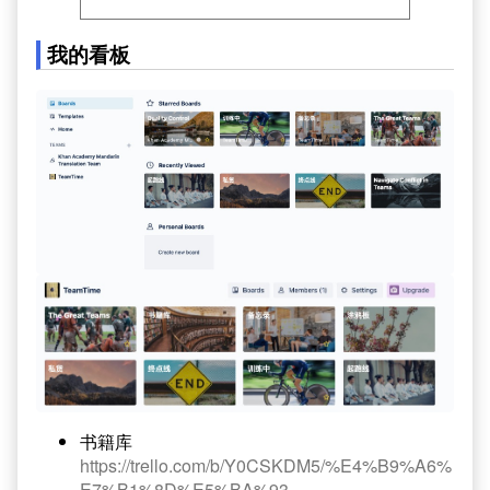
我的看板
书籍库
https://trello.com/b/Y0CSKDM5/%E4%B9%A6%
E7%B1%8D%E5%BA%93