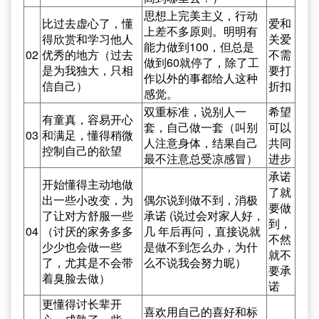
思想上完美主义，行动
比过去虚心了，懂
爱和
上差不多原则。明明有
得欣赏和学习他人
关爱
能力做到100，但总是
02
优秀的地方（过去
不需
做到60就停了，除了工
是为我独大，只相
要打
作以外的事都给人这种
信自己）
折扣
感觉。
双重标准，说别人一
希望
有童真，容易开心
套，自己做一套（叫别
可以
03
和满足，懂得稍微
人注意身体，结果自己
共同
控制自己的欲望
最不注意总受凉感冒）
进步
承诺
开始懂得主动地做
了就
出一些小改变，为
偶尔说到做不到，消极
要做
了让对方舒服一些
承诺 (说过会对家人好，
到，
04
（讨厌的家务多多
几 年后再问，直接说就
不然
少少也会做一些
是做不到怎么办，为什
就不
了，尤其是不会带
么不说我会努力昵）
要承
着臭脸去做）
诺
更懂得讨长辈开
喜欢用自己的喜好和标