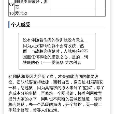
睡眠质量贼好，羡
09
慕
10
爱运动
个人感受
没有伴随着伤痛的教训就没有意义，
因为人没有牺牲就不会有收获，然
而，当战胜这痛楚时，人就将获得不
屈服任何事物的坚强之心，是的，钢
铁般的心！——爱德华·艾尔利克
31团队和我因为经历了痛，才会如此迫切的想要改
变。团队想要变得敏捷，而我自己，像安迪·杜福瑞安
一样，想越狱，因为莫需求的原因来到了“监狱”，除了
完成本分的事情，再修筑一个图书馆，接着利用教育
提升大家的水平，同时也不间断的尝试挖隧道，等待
机会越狱，去一个温暖的海边，开个旅馆，买一艘二
手船来修理，带客人们出海。