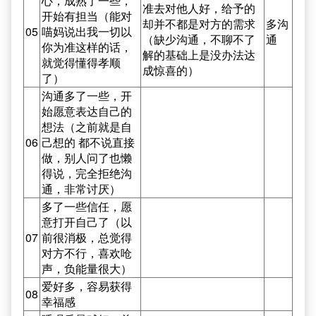
心，成熟了一些，
准去对他人好，给予的
开始有担当（能对
却并不都是对方的需求
多沟
05
喵妈说出我一切以
（缺少沟通，不聊不了
通
你为准这样的话，
解的基础上是没办法达
就觉得懂得孝顺
成惊喜的）
了）
沟通多了一些，开
始愿意表达自己的
想法（之前就是自
06
己想的 都不说直接
做，别人问了也懒
得说，完全拒绝沟
通，非常讨厌）
多了一些信任，愿
意打开自己了（以
07
前很消极，总觉得
对方不行，喜欢呛
声，负能量很大）
爱好多，容易获得
08
幸福感