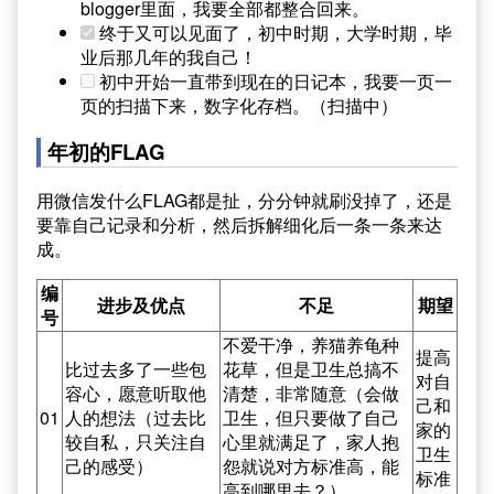
blogger里面，我要全部都整合回来。
终于又可以见面了，初中时期，大学时期，毕
业后那几年的我自己！
初中开始一直带到现在的日记本，我要一页一
页的扫描下来，数字化存档。（扫描中）
年初的FLAG
用微信发什么FLAG都是扯，分分钟就刷没掉了，还是
要靠自己记录和分析，然后拆解细化后一条一条来达
成。
编
进步及优点
不足
期望
号
不爱干净，养猫养龟种
提高
比过去多了一些包
花草，但是卫生总搞不
对自
容心，愿意听取他
清楚，非常随意（会做
己和
01
人的想法（过去比
卫生，但只要做了自己
家的
较自私，只关注自
心里就满足了，家人抱
卫生
己的感受）
怨就说对方标准高，能
标准
高到哪里去？）