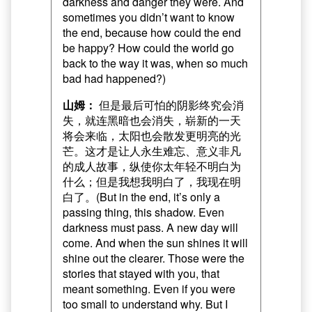
darkness and danger they were. And
sometimes you didn’t want to know
the end, because how could the end
be happy? How could the world go
back to the way it was, when so much
bad had happened?)
山姆：
但是最后可怕的阴影终究会消
失，就连黑暗也会消失，崭新的一天
将会来临，太阳也会散发更明亮的光
芒。这才是让人永生难忘、意义非凡
的成人故事，纵使你太年轻不明白为
什么；但是我想我明白了，我现在明
白了。(But in the end, it’s only a
passing thing, this shadow. Even
darkness must pass. A new day will
come. And when the sun shines it will
shine out the clearer. Those were the
stories that stayed with you, that
meant something. Even if you were
too small to understand why. But I