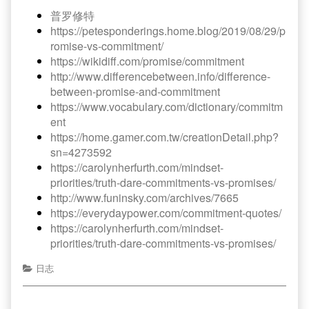
普罗修特
https://petesponderings.home.blog/2019/08/29/p
romise-vs-commitment/
https://wikidiff.com/promise/commitment
http://www.differencebetween.info/difference-
between-promise-and-commitment
https://www.vocabulary.com/dictionary/commitm
ent
https://home.gamer.com.tw/creationDetail.php?
sn=4273592
https://carolynherfurth.com/mindset-
priorities/truth-dare-commitments-vs-promises/
http://www.funinsky.com/archives/7665
https://everydaypower.com/commitment-quotes/
https://carolynherfurth.com/mindset-
priorities/truth-dare-commitments-vs-promises/
日志