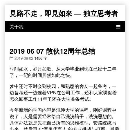
Skip
見路不走，即見如來 — 独立思考者
to
content
2019 06 07 散伙12周年总结
2019-06-02
1486 字
时间如水，岁月如歌。从大学毕业到现在已经十二年
了，一纪的时间居然如此之快。
梦中还时不时会到校园，和熟悉的舍友一起备考，一
边备考还一边连着VPN在公司工作，还和大家调侃着
怎么回事工作11年了还在大学准备考试。
今年新增的学习内容是混沌大学的课程，刚好课程中
说了，人是需要经常给自己洗洗脑子，洗洗思想的。
具体办法就是先把自己所有的思维模型、套路统统写
出来，然后再以“魔鬼代言人”的方式挑战与打磨，最后