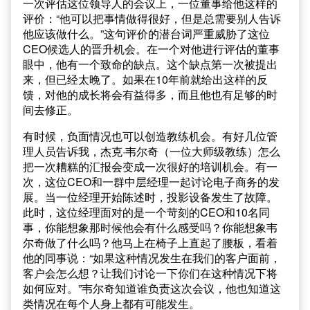
一次评估这位领导人的会议上，一位董事给他这样的
评价：“他可以把事情做得很好，但是总需要别人告诉
他应该做什么。”这句评价的潜台词严重威胁了这位
CEO候选人的晋升机会。在一个对他进行评估的董事
眼中，他有一个致命的缺点。这个缺点第一次被提出
来，但已经太晚了。如果在10年前就给出这样的反
馈，对他的成长将会有益得多，而且他也有足够的时
间去修正。
有时候，负面情况也可以创造教练机会。有好几位管
理人员告诉我，杰克·韦尔奇（一位大师级教练）怎么
把一次糟糕的汇报会变成一次很好的培训机会。有一
次，这位CEO和一群中层经理一起讨论电子商务的发
展。当一位经理开始陈述时，投影设备发生了故障。
此时，这位经理面对的是一个苛刻的CEO和10名同
事，你能想象那时候他会有什么感受吗？你能想象韦
尔奇做了什么吗？他马上在椅子上直起了腰板，看着
他的同事说：“如果这种情况发生在我们的客户面前，
客户会怎么想？让我们讨论一下你们在这种情况下将
如何应对。”韦尔奇知道谁负责这次会议，他也知道这
类情况在每个人身上都有可能发生。