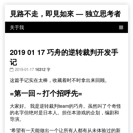
Skip
見路不走，即見如來 — 独立思考者
to
content
2019 01 17 巧舟的逆转裁判开发手
记
2019-01-17
16312 字
这篇手记实在太棒，收藏着时不时拿出来回顾。
=第一回～打个招呼先=
大家好。 我是逆转裁判team的巧舟。虽然叫了个奇怪
的名字但绝对是日本人。担任本游戏的企划，编剧和
导演。
“希望有一天能做出一个让所有人都有从未体验过的新