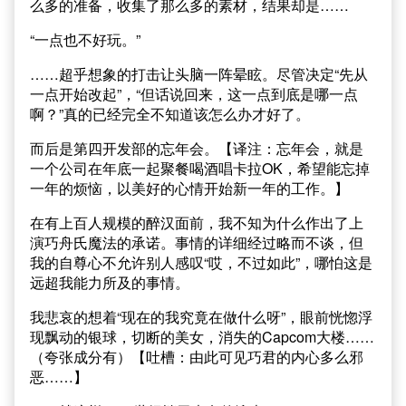
么多的准备，收集了那么多的素材，结果却是……
“一点也不好玩。”
……超乎想象的打击让头脑一阵晕眩。尽管决定“先从
一点开始改起”，“但话说回来，这一点到底是哪一点
啊？”真的已经完全不知道该怎么办才好了。
而后是第四开发部的忘年会。【译注：忘年会，就是
一个公司在年底一起聚餐喝酒唱卡拉OK，希望能忘掉
一年的烦恼，以美好的心情开始新一年的工作。】
在有上百人规模的醉汉面前，我不知为什么作出了上
演巧舟氏魔法的承诺。事情的详细经过略而不谈，但
我的自尊心不允许别人感叹“哎，不过如此”，哪怕这是
远超我能力所及的事情。
我悲哀的想着“现在的我究竟在做什么呀”，眼前恍惚浮
现飘动的银球，切断的美女，消失的Capcom大楼……
（夸张成分有）【吐槽：由此可见巧君的内心多么邪
恶……】