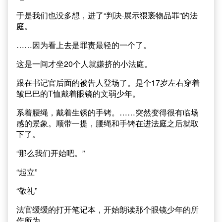
于是我们也没多想，进了“判决·展示猥亵物品罪”的法
庭。
……因为看上去是罪责最轻的一个了。
这是一间才坐20个人就嫌挤的小法庭。
跟在书记官后面的被告人登场了。是个17岁左右穿着
皱巴巴的T恤戴着眼镜的文弱少年。
系着腰绳，戴着生锈的手铐。……突然变得很有临场
感的景象。顺带一提，腰绳和手铐在进法庭之后就取
下了。
“那么我们开始吧。”
“起立”
“敬礼”
法官缓缓的打开笔记本，开始朗读那个眼镜少年的所
作所为。