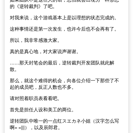
的《逆转裁判》了吧。
对我来说，这个游戏基本上是以理想的状态完成的。
这种事情还是第一次发生，也许今后也不会再有了。
所以，我非常感激大家。
真的是真心地，对大家说声谢谢。
……那天封笔会的最后，逆转裁判开发团队就此解
散。
那么，就这个难得的机会，向各位介绍一下那些了不
起的成员吧，反正人数也不多。
请对照着职员表看看吧。
首先是担任人设和美工的两位。
逆转团队中唯一的一点红スエカネ小姐（汉字怎么写
啊= =|||），以及辰郎君。