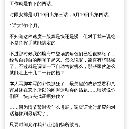
工作就是剩下的两话。
时限安排是4月10日出第三话，5月10日出第四话。
1话大约1个月。
不知道这种速度一般算是快还是慢，但对于我来说绝
不是挥挥手就能搞定的。
不过那时候我的脑海中登场的角色们已经很熟络了，
经常自顾自的闲聊了起来。怎么说呢，简直有些聒噪
了。不过就是调查一下自动售货机么，那些家伙怎么
就能吐上十几二十行的槽？
本人写脚本写的都快抓狂了，最关键的成步堂君和真
宵君还在忘乎所以的闲聊运动会的话题……喂我说你
们啊，快点去找证据好伐？！
……因为情节暂时没什么进展，调查证物时相应的对
话都挪到最后写了。
只要时间允许我都让他们畅所欲言。