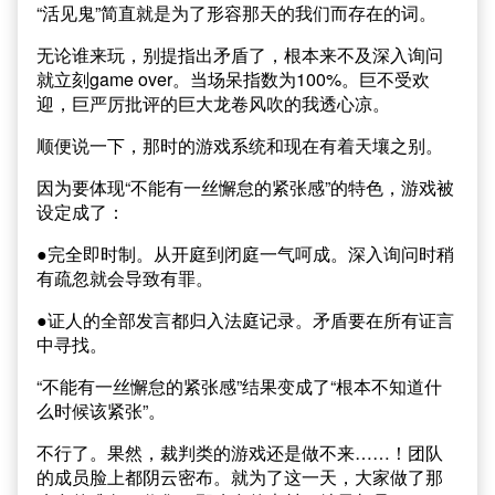
“活见鬼”简直就是为了形容那天的我们而存在的词。
无论谁来玩，别提指出矛盾了，根本来不及深入询问
就立刻game over。当场呆指数为100%。巨不受欢
迎，巨严厉批评的巨大龙卷风吹的我透心凉。
顺便说一下，那时的游戏系统和现在有着天壤之别。
因为要体现“不能有一丝懈怠的紧张感”的特色，游戏被
设定成了：
●完全即时制。从开庭到闭庭一气呵成。深入询问时稍
有疏忽就会导致有罪。
●证人的全部发言都归入法庭记录。矛盾要在所有证言
中寻找。
“不能有一丝懈怠的紧张感”结果变成了“根本不知道什
么时候该紧张”。
不行了。果然，裁判类的游戏还是做不来……！团队
的成员脸上都阴云密布。就为了这一天，大家做了那