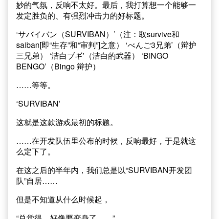
妙的气氛，反响不太好。最后，我打算想一个能够一
发定胜负的、有强烈冲击力的好标题。
‘サバイバン（SURVIBAN）’（注：取survive和
saiban[即“生存”和“审判”]之意） ‘べんご3兄弟’（辩护
三兄弟） ‘洁白ブギ’（洁白的武器） ‘BINGO
BENGO’（Bingo 辩护）
……等等。
‘SURVIBAN’
这就是这款游戏最初的标题。
……在开发队伍里公布的时候，反响最好，于是就这
么定下了。
在这之后的半年内，我们总是以“SURVIBAN开发团
队”自居……
但是不知道从什么时候起，
“总觉得，好像要变身了……”