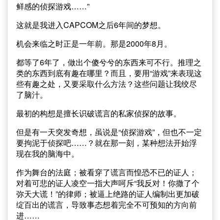
鲜感的侦探游戏……”
这就是我进入CAPCOM之后6年间的梦想。
机会来临之时正是一年前。那是2000年8月。
都等了6年了，做出个傻兮兮的东西来可不行。推理之
类的东西到底有趣在哪里？而且，要用“游戏”来表现这
些有趣之处，又要采取什么方法？这些问题让我绞尽
了脑汁。
最初的构想是擅长识破谎言的私家侦探的故事。
但是有一天突发奇想，虽说是“侦探游戏”，但也不一定
要拘泥于侦探吧……？就在那一刻，某种想法开始浮
现在我的脑海中。
作为舞台的法庭；被看穿了谎言而惶恐不已的证人；
对着可悲的证人凌空一指大声呵斥“我反对！你撒了个
弥天大谎！”的律师；被逼上绝路的证人编制出更加破
绽百出的谎言，导致事态想着完全不可预知的方向前
进……