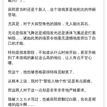
裁判》了。
辰郎君当时还是个新人，这个游戏算是他初次的华丽
登场。
尤其是，对于大叔型角色的描绘，无人能出其右。
无论是假发飞舞还是戒指发光还是液体飞溅还是打着
响指……诸如此类的场景令他毫无遗憾地发挥出了自
己的才能。
特别是假发那段，不知道从什么时候开始，甚至升格
到了本游戏的象征这么高的地位，让人有点不甘心
哪。
凭这个，他也够资格获得特殊贡献奖了。
从根本上说，我对于“塑造人物个性”还是有点困难。
而这两人对于这一点却是非常非常地严格要求。
我被スエカネ骂过，也被辰郎君翻过白眼，实在是艰
难的战斗啊……