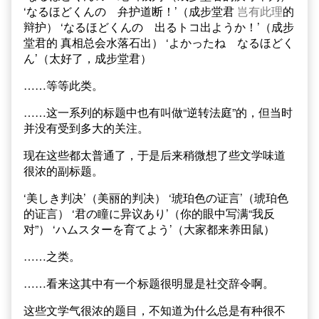
‘なるほどくんの 弁护道断！’（成步堂君
岂有此理
的
辩护） ‘なるほどくんの 出るトコ出ようか！’（成步
堂君的 真相总会水落石出） ‘よかったね なるほどく
ん’（太好了，成步堂君）
……等等此类。
……这一系列的标题中也有叫做“逆转法庭”的，但当时
并没有受到多大的关注。
现在这些都太普通了，于是后来稍微想了些文学味道
很浓的副标题。
‘美しき判决’（美丽的判决） ‘琥珀色の证言’（琥珀色
的证言） ‘君の瞳に异议あり’（你的眼中写满“我反
对”） ‘ハムスターを育てよう’（大家都来养田鼠）
……之类。
……看来这其中有一个标题很明显是社交辞令啊。
这些文学气很浓的题目，不知道为什么总是有种很不