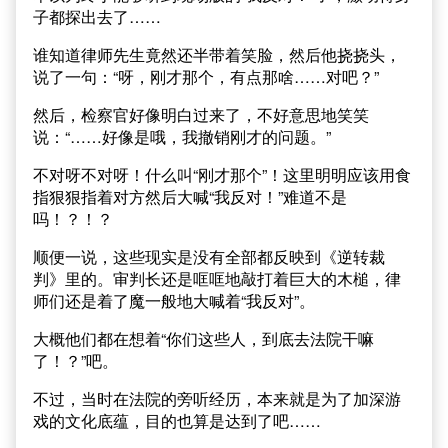
子都探出去了……
谁知道律师先生竟然还半带着笑脸，然后他挠挠头，
说了一句：“呀，刚才那个，有点那啥……对吧？”
然后，检察官好像明白过来了，不好意思地笑笑
说：“……好像是哦，我撤销刚才的问题。”
不对呀不对呀！什么叫“刚才那个”！这里明明应该用食
指狠狠指着对方然后大喊“我反对！”难道不是
吗！？！？
顺便一说，这些现实是没有全部都反映到《逆转裁
判》里的。审判长还是哐哐地敲打着巨大的木槌，律
师们还是着了魔一般地大喊着“我反对”。
大概他们都在想着“你们这些人，到底去法院干嘛
了！？”吧。
不过，当时在法院的旁听经历，本来就是为了加深游
戏的文化底蕴，目的也算是达到了吧……