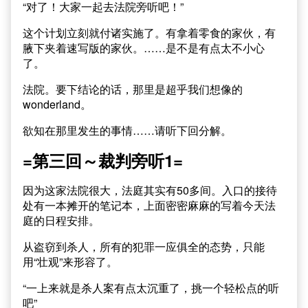
“对了！大家一起去法院旁听吧！”
这个计划立刻就付诸实施了。有拿着零食的家伙，有
腋下夹着速写版的家伙。……是不是有点太不小心
了。
法院。要下结论的话，那里是超乎我们想像的
wonderland。
欲知在那里发生的事情……请听下回分解。
=第三回～裁判旁听1=
因为这家法院很大，法庭其实有50多间。入口的接待
处有一本摊开的笔记本，上面密密麻麻的写着今天法
庭的日程安排。
从盗窃到杀人，所有的犯罪一应俱全的态势，只能
用“壮观”来形容了。
“一上来就是杀人案有点太沉重了，挑一个轻松点的听
吧”