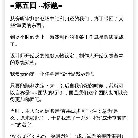
=第五回 ~标题=
从旁听审判的战场中胜利归还的我们，终于带回了某
些“重要的东西”。
到这个时候为止，游戏制作的准备工作算是圆满完成
了。
设计师开始反复推敲人物设定，制作人开始负责基本
的系统架构。
我负责的第一个任务是“设计游戏标题”。
只要能顺利决定下来，以后自我介绍的时候，我就可
以自称是“○○团队的巧”了，而且我们这个团队也可以变
得更加稳固吧。
当时，主人公的姓名是“爽果成步堂”（注：意为“是
么，原来如此”），于是我想了一系列叫做“成步堂君的
～”的名字。
‘なるほどくんの 绝叫裁判’（成步堂君的疾呼审判）