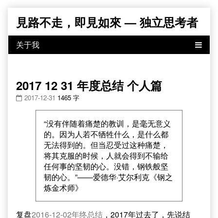
Skip
見路不走，即見如來 — 独立思考者
to
content
2017 12 31 年度总结 个人篇
2017-12-31
1465 字
“没有伴随着痛楚的教训，是毫无意义
的。因为人若不牺牲什么，是什么都
无法得到的。但当忍受过这种痛楚，
将其克服的时候，人就会得到不输给
任何事的坚韧的心。没错，钢铁般坚
韧的心。”——爱德华·艾尔利克《钢之
炼金术师》
复盘
2016-12-02年终总结
，2017年过去了，先说结