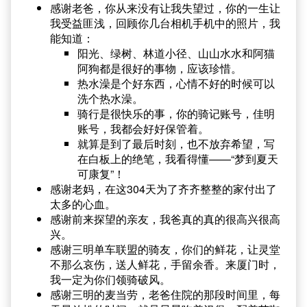
感谢老爸，你从来没有让我失望过，你的一生让
我受益匪浅，回顾你几台相机手机中的照片，我
能知道：
阳光、绿树、林道小径、山山水水和阿猫
阿狗都是很好的事物，应该珍惜。
热水澡是个好东西，心情不好的时候可以
洗个热水澡。
骑行是很快乐的事，你的骑记账号，佳明
账号，我都会好好保管着。
就算是到了最后时刻，也不放弃希望，写
在白板上的绝笔，我看得懂——“梦到夏天
可康复”！
感谢老妈，在这304天为了齐齐整整的家付出了
太多的心血。
感谢前来探望的亲友，我爸真的真的很高兴很高
兴。
感谢三明单车联盟的骑友，你们的鲜花，让灵堂
不那么哀伤，送人鲜花，手留余香。来厦门时，
我一定为你们领骑破风。
感谢三明的麦当劳，老爸住院的那段时间里，每