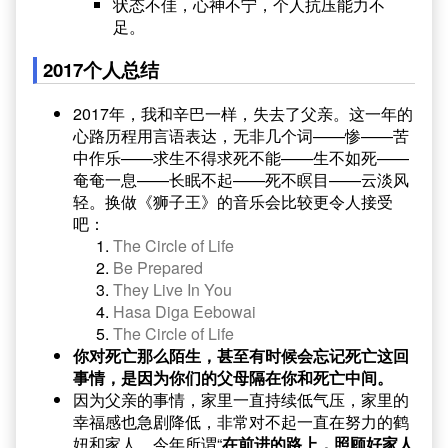
状态不佳，心神不宁，个人抗压能力不
足。
2017个人总结
2017年，我和辛巴一样，失去了父亲。这一年的
心路历程用言语表达，无非几个词——惨——苦
中作乐——求生不得求死不能——生不如死——
奄奄一息——长眠不起——死不瞑目——云淡风
轻。换做《狮子王》的音乐会比较更令人接受
吧：
The Circle of Life
Be Prepared
They Live In You
Hasa Diga Eebowai
The Circle of Life
你对死亡那么陌生，甚至有时候会忘记死亡这回
事情，是因为你们的父母隔在你和死亡中间。
因为父亲的事情，家里一直持续低气压，家里的
幸福感也急剧降低，非常对不起一直在努力的鹤
妞和家人。今年所谓“
在前进的路上，照顾好家人