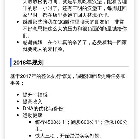
天最放松的时间，就是早晨吃着汉堡，配着苦咖
啡的那一小时了。还有三明的汉堡王，每周赶回
家里时，都在店里赛饱了回去替班护理。
感谢那些陪我在QQ微信里聊天的朋友们，非常
不好意思把这么大的压力和很负面的能量抛给你
们。
感谢鹤妞，在今年真的辛苦了，忍受着我一回家
就要死人的衰样脸。
2018年规划
基于2017年的整体执行情况，调整和新增史诗任务和
事务：
提升幸福感
提高收入
DNA的优化与备份
运动健康
骑行4500公里；跑步600公里；游泳100公
里。
铁人三项，开始踏踏实实打铁。